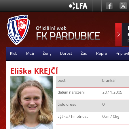
Klub
Muži
Ženy
Dorost
Žáci
Repre
Příprav
Eliška KREJČÍ
post
brankář
datum narození
20.11.2005
číslo dresu
0
výška / hmotnost
0cm / 0kg