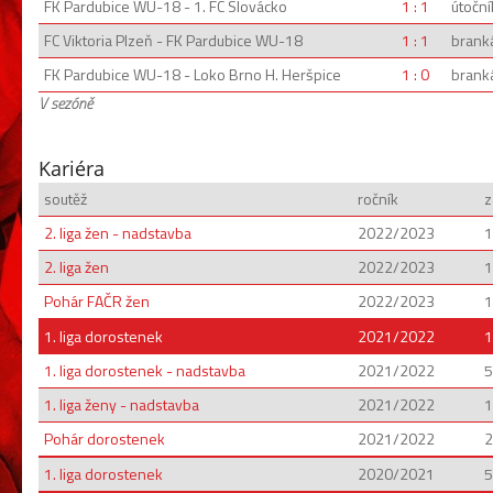
FK Pardubice WU-18 - 1. FC Slovácko
1 : 1
útoční
FC Viktoria Plzeň - FK Pardubice WU-18
1 : 1
brank
FK Pardubice WU-18 - Loko Brno H. Heršpice
1 : 0
brank
V sezóně
Kariéra
soutěž
ročník
z
2. liga žen - nadstavba
2022/2023
1
2. liga žen
2022/2023
1
Pohár FAČR žen
2022/2023
1
1. liga dorostenek
2021/2022
1
1. liga dorostenek - nadstavba
2021/2022
5
1. liga ženy - nadstavba
2021/2022
1
Pohár dorostenek
2021/2022
2
1. liga dorostenek
2020/2021
5