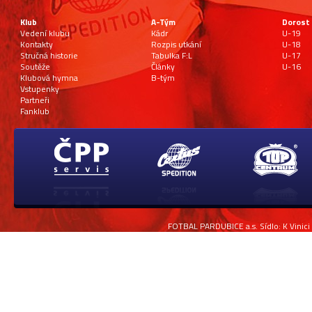
Klub
A-Tým
Dorost
Vedení klubu
Kádr
U-19
Kontakty
Rozpis utkání
U-18
Stručná historie
Tabulka F:L
U-17
Soutěže
Články
U-16
Klubová hymna
B-tým
Vstupenky
Partneři
Fanklub
FOTBAL PARDUBICE a.s. Sídlo: K Vinici