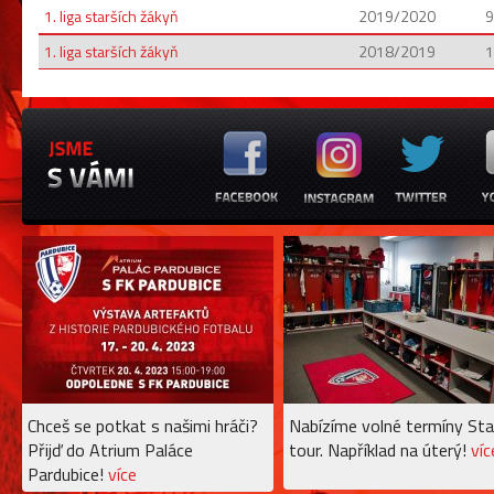
1. liga starších žákyň
2019/2020
9
1. liga starších žákyň
2018/2019
1
Chceš se potkat s našimi hráči?
Nabízíme volné termíny Sta
Přijď do Atrium Paláce
tour. Například na úterý!
víc
Pardubice!
více