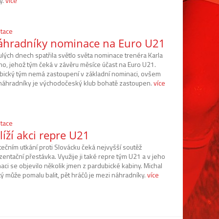
y.
více
tace
áhradníky nominace na Euro U21
ulých dnech spatřila světlo světa nominace trenéra Karla
ího, jehož tým čeká v závěru měsíce účast na Euro U21.
bický tým nemá zastoupení v základní nominaci, ovšem
náhradníky je východočeský klub bohatě zastoupen.
více
tace
íží akci repre U21
tečním utkání proti Slovácku čeká nejvyšší soutěž
entační přestávka. Využije ji také repre tým U21 a v jeho
aci se objevilo několik jmen z pardubické kabiny. Michal
tý může pomalu balit, pět hráčů je mezi náhradníky.
více