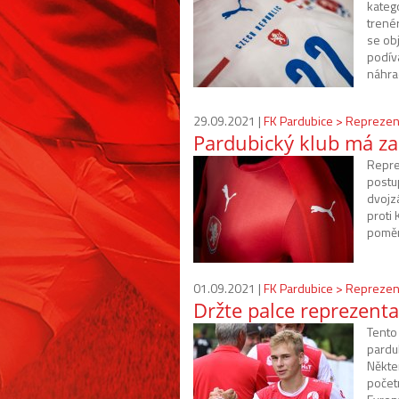
kateg
trené
se ob
podív
náhra
29.09.2021 |
FK Pardubice > Reprezen
Pardubický klub má za
Reprez
postu
dvojz
proti
poměr
01.09.2021 |
FK Pardubice > Reprezen
Držte palce reprezent
Tento 
pardu
Někte
počet