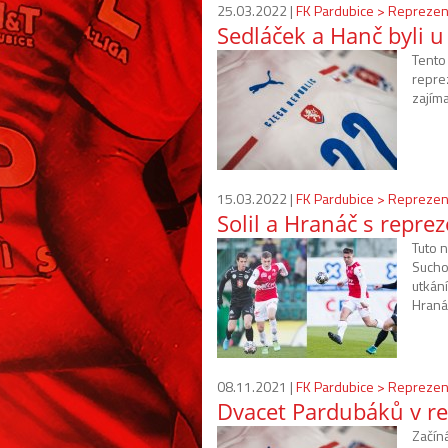
25.03.2022 |
FK Pardubice > Reprezen
Sedláček a Hanč byli u
Tento
reprez
zajím
15.03.2022 |
FK Pardubice > Reprezen
Solil a Hranáč s repre
Tuto n
Sucho
utkání
Hraná
08.11.2021 |
FK Pardubice > Reprezen
Dvacet Pardubáků v re
Začín