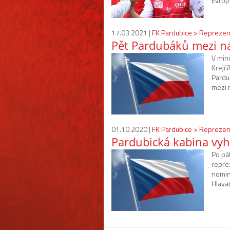
Evrop
17.03.2021 |
FK Pardubice > Reprezen
Pět Pardubáků mezi n
V min
Krejč
Pardu
mezi 
01.10.2020 |
FK Pardubice > Reprezen
Pardubická kabina vyhl
Po pá
reprez
nomin
Hlava