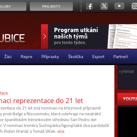
KLUBY
PROJEKTY
Žáci
Repre
Přípravky
Školička
Esport
Partneři
tace
aci reprezentace do 21 let
zentace do 21 let zná nominaci na březnové přípravné
 proti Belgii a Nizozemsku, která odehraje na neutrální
ve španělském tréninkovém středisku San Pedro del
r. V nominaci trenéra Suchopárka figurují také dva pardubičtí
ři: Robin Hranáč a Tomáš Vlček.
více