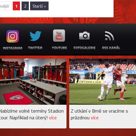
vější
1
2
Starší »
Nabízíme volné termíny Stadion
Z utkání v Brně se vracíme s
tour. Například na úterý!
více
prázdnou
více