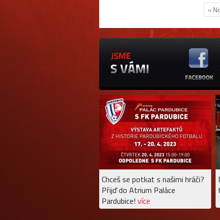
« No
Chceš se potkat s našimi hráči?
Přijď do Atrium Paláce
Pardubice!
více