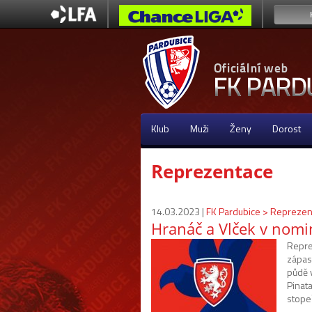
Klub
Muži
Ženy
Dorost
Reprezentace
14.03.2023 |
FK Pardubice > Reprezen
Hranáč a Vlček v nomin
Repre
zápasy
půdě 
Pinata
stope