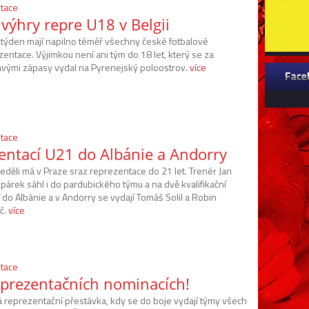
tace
 výhry repre U18 v Belgii
 týden mají napilno téměř všechny české fotbalové
entace. Výjimkou není ani tým do 18 let, který se za
avými zápasy vydal na Pyrenejský poloostrov.
více
tace
zentací U21 do Albánie a Andorry
eděli má v Praze sraz reprezentace do 21 let. Trenér Jan
párek sáhl i do pardubického týmu a na dvě kvalifikační
 do Albánie a v Andorry se vydají Tomáš Solil a Robin
č.
více
tace
prezentačních nominacích!
á reprezentační přestávka, kdy se do boje vydají týmy všech