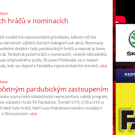
tace
ch hráčů v nominacích
šší soutěž má reprezentační přestávku, během níž má
na národních výběrů různých kategorií své akce. Nominace
avidelně dotýká i řady pardubických hráčů a nejinak je tomu
krát. Tentokrát počet hráčů v nominacích, včetně náhradníků,
uje úctyhodného počtu 36 jmen! Podívejte se v našem
edu, kdo se objevil v hledáčku reprezentačních trenérů.
více
tace
početným pardubickým zastoupením
lonku srpna čeká mládežnické reprezentace nabitý program,
se zúčastní i hráči FK Pardubice. Trenéři U19, U18 a U16 si
i také řadu hráčů, kteří svou fotbalovou kariéru rozvíjejí v
u v Ohrazenicích.
více