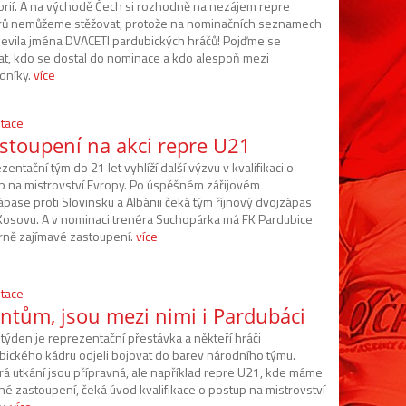
orií. A na východě Čech si rozhodně na nezájem repre
rů nemůžeme stěžovat, protože na nominačních seznamech
jevila jména DVACETI pardubických hráčů! Pojďme se
at, kdo se dostal do nominace a kdo alespoň mezi
dníky.
více
tace
stoupení na akci repre U21
entační tým do 21 let vyhlíží další výzvu v kvalifikaci o
p na mistrovství Evropy. Po úspěšném zářijovém
ápase proti Slovinsku a Albánii čeká tým říjnový dvojzápas
 Kosovu. A v nominaci trenéra Suchopárka má FK Pardubice
ně zajímavé zastoupení.
více
tace
antům, jsou mezi nimi i Pardubáci
týden je reprezentační přestávka a někteří hráči
bického kádru odjeli bojovat do barev národního týmu.
rá utkání jsou přípravná, ale například repre U21, kde máme
né zastoupení, čeká úvod kvalifikace o postup na mistrovství