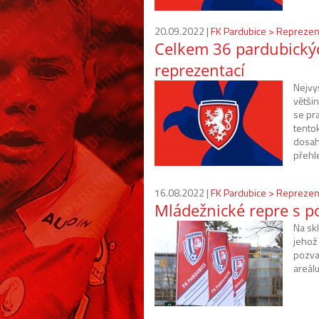
20.09.2022 |
FK Pardubice > Reprezen
Celkem 36 pardubický
reprezentací
Nejvy
větši
se pr
tento
dosah
přehl
16.08.2022 |
FK Pardubice > Reprezen
Mládežnické repre s 
Na sk
jehož 
pozval
areál