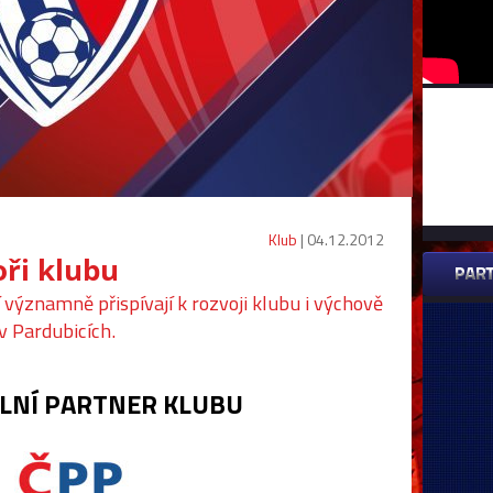
Klub
| 04.12.2012
oři klubu
významně přispívají k rozvoji klubu i výchově
v Pardubicích.
LNÍ PARTNER KLUBU