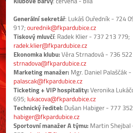
Klubové barvy
: červená - bílá
Generální sekretář
: Lukáš Ouředník - 724 0
917;
ourednik@fkpardubice.cz
Tiskový mluvčí
: Radek Klier - 737 213 779;
radek.klier@fkpardubice.cz
Ekonomka klubu:
Věra Strnadová - 736 522
strnadova@fkpardubice.cz
Marketing manažer:
Mgr. Daniel Palaščák -
palascak@fkpardubice.cz
Ticketing + VIP hospitality:
Veronika Lukáč
695;
lukacova@fkpardubice.cz
Technický ředitel:
Dušan Habiger - 777 352
habiger@fkpardubice.cz
Sportovní manažer A týmu:
Martin Shejbal 