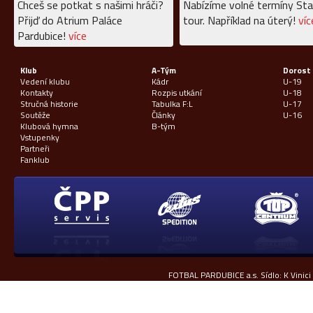
Chceš se potkat s našimi hráči?
Nabízíme volné termíny Sta
Přijď do Atrium Paláce
tour. Například na úterý!
víc
Pardubice!
více
Klub
A-Tým
Dorost
Vedení klubu
Kádr
U-19
Kontakty
Rozpis utkání
U-18
Stručná historie
Tabulka F:L
U-17
Soutěže
Články
U-16
Klubová hymna
B-tým
Vstupenky
Partneři
Fanklub
FOTBAL PARDUBICE a.s. Sídlo: K Vinici