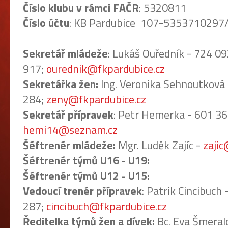
Číslo klubu v rámci FAČR
: 5320811
Číslo účtu
: KB Pardubice 107-5353710297
Sekretář mládeže
: Lukáš Ouředník - 724 0
917;
ourednik@fkpardubice.cz
Sekretářka žen:
Ing. Veronika Sehnoutková
284;
zeny@fkpardubice.cz
Sekretář přípravek
: Petr Hemerka - 601 36
hemi14@seznam.cz
Šéftrenér mládeže:
Mgr. Luděk Zajíc -
zajic
Šéftrenér týmů U16 - U19:
Šéftrenér týmů U12 - U15:
Vedoucí trenér přípravek
: Patrik Cincibuch
287;
cincibuch@fkpardubice.cz
Ředitelka týmů žen a dívek:
Bc. Eva Šmeral