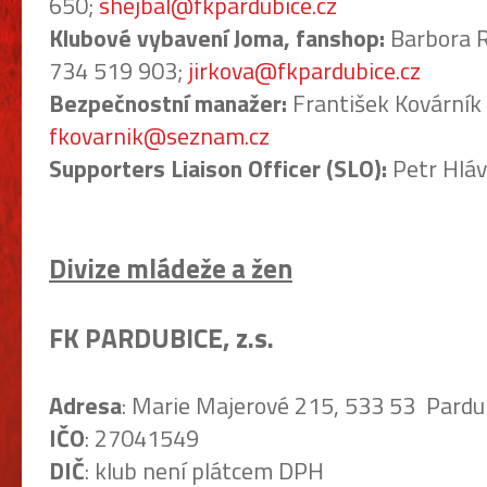
650;
shejbal@fkpardubice.cz
Klubové vybavení Joma, fanshop:
Barbora R
734 519 903;
jirkova@fkpardubice.cz
Bezpečnostní manažer:
František Kovárník
fkovarnik@seznam.cz
Supporters Liaison Officer (SLO):
Petr Hláv
Divize mládeže a žen
FK PARDUBICE, z.s.
Adresa
: Marie Majerové 215, 533 53 Pardu
IČO
: 27041549
DIČ
: klub není plátcem DPH