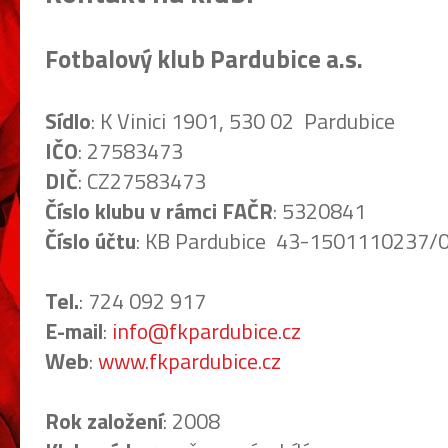
Fotbalový klub Pardubice a.s.
Sídlo
: K Vinici 1901, 530 02 Pardubice
IČO
: 27583473
DIČ
: CZ27583473
Číslo klubu v rámci FAČR
: 5320841
Číslo účtu
: KB Pardubice 43-1501110237/
Tel.
: 724 092 917
E-mail
:
info@fkpardubice.cz
Web
:
www.fkpardubice.cz
Rok založení
: 2008