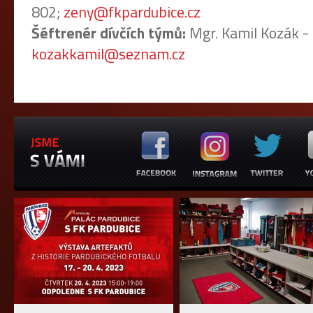
802;
zeny@fkpardubice.cz
Šéftrenér dívčích týmů:
Mgr. Kamil Kozák -
kozakkamil@seznam.cz