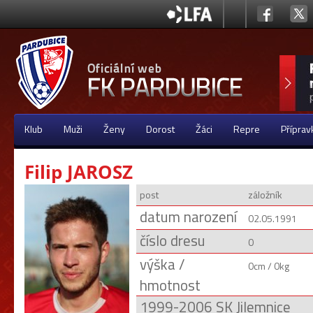
Klub
Muži
Ženy
Dorost
Žáci
Repre
Příprav
Filip JAROSZ
post
záložník
datum narození
02.05.1991
číslo dresu
0
výška /
0cm / 0kg
hmotnost
1999-2006 SK Jilemnice