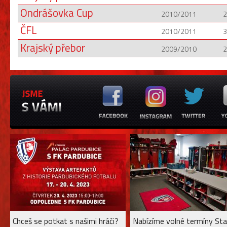
Ondrášovka Cup
2010/2011
2
ČFL
2010/2011
3
Krajský přebor
2009/2010
2
Chceš se potkat s našimi hráči?
Nabízíme volné termíny Sta