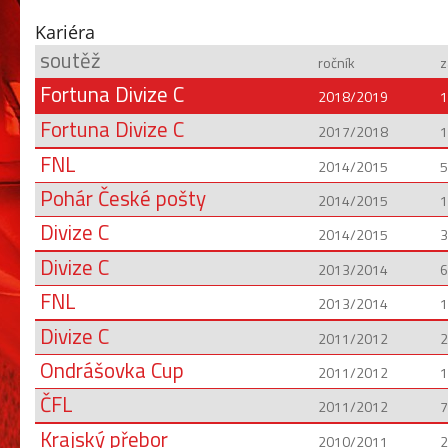
Kariéra
soutěž
ročník
z
Fortuna Divize C
2018/2019
1
Fortuna Divize C
2017/2018
1
FNL
2014/2015
5
Pohár České pošty
2014/2015
1
Divize C
2014/2015
3
Divize C
2013/2014
6
FNL
2013/2014
1
Divize C
2011/2012
2
Ondrášovka Cup
2011/2012
1
ČFL
2011/2012
7
Krajský přebor
2010/2011
2