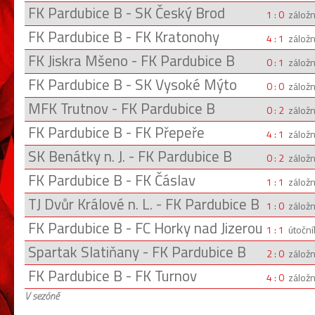
FK Pardubice B - SK Český Brod
1 : 0
záložn
FK Pardubice B - FK Kratonohy
4 : 1
záložn
FK Jiskra Mšeno - FK Pardubice B
0 : 1
záložn
FK Pardubice B - SK Vysoké Mýto
0 : 0
záložn
MFK Trutnov - FK Pardubice B
0 : 2
záložn
FK Pardubice B - FK Přepeře
4 : 1
záložn
SK Benátky n. J. - FK Pardubice B
0 : 2
záložn
FK Pardubice B - FK Čáslav
1 : 1
záložn
TJ Dvůr Králové n. L. - FK Pardubice B
1 : 0
záložn
FK Pardubice B - FC Horky nad Jizerou
1 : 1
útoční
Spartak Slatiňany - FK Pardubice B
2 : 0
záložn
FK Pardubice B - FK Turnov
4 : 0
záložn
V sezóně