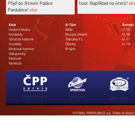
Přijď do Atrium Paláce
tour. Například na úterý!
víc
Pardubice!
více
Klub
A-Tým
Dorost
Vedení klubu
Kádr
U-19
Kontakty
Rozpis utkání
U-18
Stručná historie
Tabulka F:L
U-17
Soutěže
Články
U-16
Klubová hymna
B-tým
Vstupenky
Partneři
Fanklub
FOTBAL PARDUBICE a.s. Sídlo: K Vinici