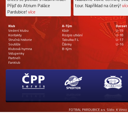
Přijď do Atrium Paláce
tour. Například na úterý!
víc
Pardubice!
více
Klub
A-Tým
Dorost
Vedení klubu
Kádr
U-19
Kontakty
Rozpis utkání
U-18
Stručná historie
Tabulka F:L
U-17
Soutěže
Články
U-16
Klubová hymna
B-tým
Vstupenky
Partneři
Fanklub
FOTBAL PARDUBICE a.s. Sídlo: K Vinici