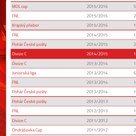
MOL cup
2015/2016
5
FNL
2015/2016
2
Krajský přebor
2015/2016
1
FNL
2014/2015
1
Pohár České pošty
2014/2015
2
Divize C
2014/2015
1
Divize C
2013/2014
1
Juniorská liga
2013/2014
6
FNL
2013/2014
1
Pohár České pošty
2013/2014
1
Pohár České pošty
2012/2013
1
FNL
2012/2013
1
Divize C
2011/2012
7
Ondrášovka Cup
2011/2012
2