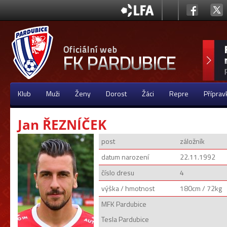
Klub
Muži
Ženy
Dorost
Žáci
Repre
Příprav
Jan ŘEZNÍČEK
post
záložník
datum narození
22.11.1992
číslo dresu
4
výška / hmotnost
180cm / 72kg
MFK Pardubice
Tesla Pardubice