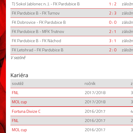
TJ Sokol Jablonec n. J. - FK Pardubice B
1 : 2
záložn
FK Pardubice B - FK Turnov
2 : 3
záložn
FK Dobrovice - FK Pardubice B
0 : 0
záložn
FK Pardubice B - MFK Trutnov
2 : 1
záložn
FK Pardubice B - FK Náchod
3 : 1
záložn
FK Letohrad - FK Pardubice B
2 : 0
záložn
V sezóně
Kariéra
soutěž
ročník
z
FNL
2017/2018
3
MOL cup
2017/2018
3
Fortuna Divize C
2016/2017
4
FNL
2016/2017
2
MOL cup
2016/2017
3