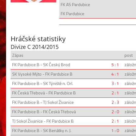
FK AS Pardubice
FK Pardubice
Hráčské statistiky
Divize C 2014/2015
Zápas
post
FK Pardubice B - SK Český Brod
5 : 1
záložn
SK Vysoké Mýto - FK Pardubice B
4 : 1
záložn
FK Pardubice B - SK Týniště n. Orl.
3 : 1
záložn
FK Česká Třebová - FK Pardubice B
2 : 1
záložn
FK Pardubice B - TJ Sokol Živanice
2 : 3
záložn
FK Pardubice B - FK Česká Třebová
2 : 0
záložn
TJ Sokol Živanice - FK Pardubice B
2 : 1
záložn
FK Pardubice B - SK Benátky n. J.
1 : 0
záložn