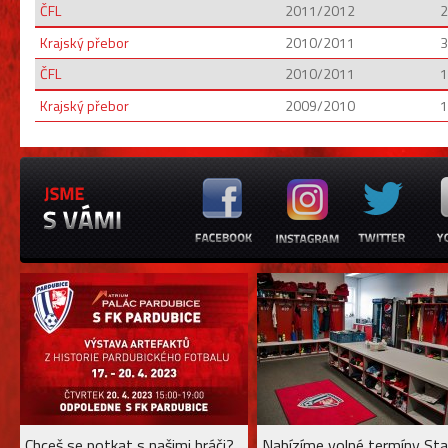
ČFL
2011/2012
2
Krajský přebor
2010/2011
3
ČFL
2010/2011
1
Krajský přebor
2009/2010
1
Chceš se potkat s našimi hráči?
Nabízíme volné termíny Sta