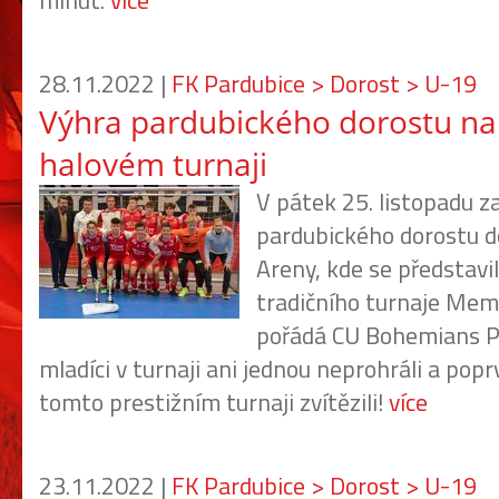
28.11.2022 |
FK Pardubice > Dorost > U-19
Výhra pardubického dorostu na
halovém turnaji
V pátek 25. listopadu za
pardubického dorostu 
Areny, kde se představil
tradičního turnaje Memor
pořádá CU Bohemians Pr
mladíci v turnaji ani jednou neprohráli a poprv
tomto prestižním turnaji zvítězili!
více
23.11.2022 |
FK Pardubice > Dorost > U-19