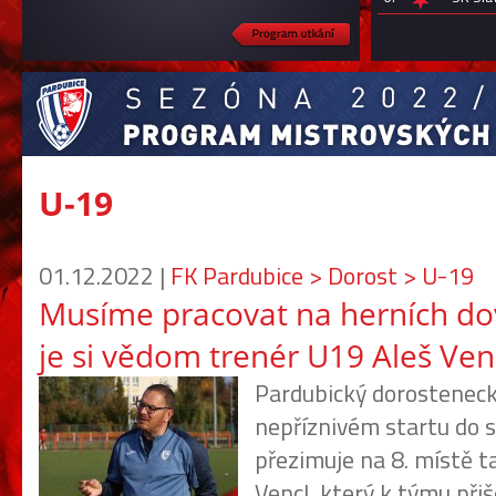
U-19
01.12.2022 |
FK Pardubice > Dorost > U-19
Musíme pracovat na herních do
je si vědom trenér U19 Aleš Ven
Pardubický dorostenec
nepříznivém startu do s
přezimuje na 8. místě t
Vencl, který k týmu přiše