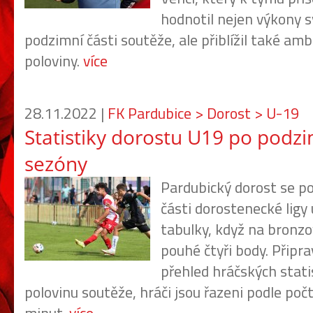
hodnotil nejen výkony s
podzimní části soutěže, ale přiblížil také ambi
poloviny.
více
28.11.2022 |
FK Pardubice > Dorost > U-19
Statistiky dorostu U19 po podzi
sezóny
Pardubický dorost se p
části dorostenecké ligy 
tabulky, když na bronzov
pouhé čtyři body. Připra
přehled hráčských stati
polovinu soutěže, hráči jsou řazeni podle po
minut.
více