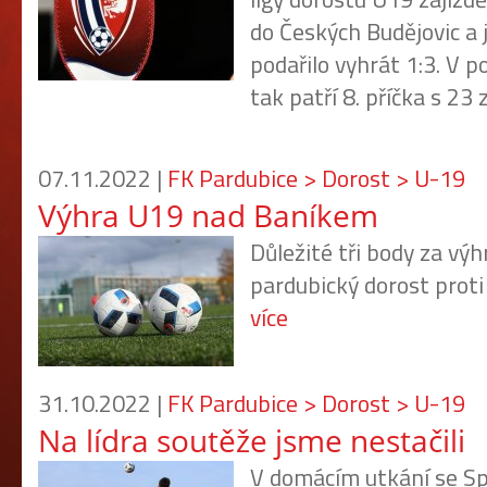
do Českých Budějovic a 
podařilo vyhrát 1:3. V 
tak patří 8. příčka s 23
07.11.2022 |
FK Pardubice > Dorost > U-19
Výhra U19 nad Baníkem
Důležité tři body za výh
pardubický dorost proti
více
31.10.2022 |
FK Pardubice > Dorost > U-19
Na lídra soutěže jsme nestačili
V domácím utkání se S