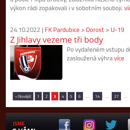
výkon rádi zopakovali i v sobotním souboji.
ví
24.10.2022 |
FK Pardubice > Dorost > U-19
Z Jihlavy vezeme tři body
Po vydařeném vstupu d
zasloužená výhra
více
« Novější
1
2
3
4
5
6
…
14
…
27
…