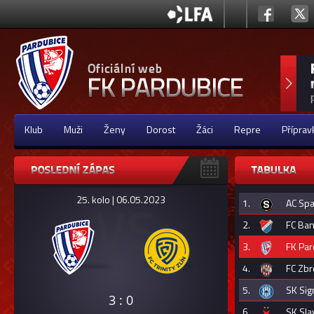
Klub
Muži
Ženy
Dorost
Žáci
Repre
Příprav
25. kolo | 06.05.2023
1.
AC Spa
2.
FC Ban
3.
FK Par
4.
FC Zbr
5.
SK Si
3 : 0
6.
SK Sla