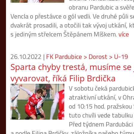
obranu Pardubic a svěře
Vencla o přestávce o gól vedli. Ve druhé půli s
dvakrát prosadili, a otočili tak vývoj utkání, 
s jediným střelcem Štěpánem Míškem.
více
26.10.2022 |
FK Pardubice > Dorost > U-19
Sparta chyby trestá, musíme se 
vyvarovat, říká Filip Brdička
V sobotu čeká pardubic
atraktivní utkání, v Ohra
od 10:15 hod. pražskou 
tuto chvíli vede tabulku
Před týdnem Pardubáci v
a podle Filipa Brdičky, záložníka našeho týmu