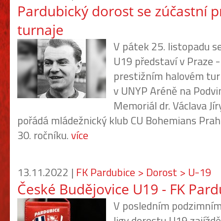
Pardubický dorost se zúčastní p
turnaje
V pátek 25. listopadu s
U19 představí v Praze -
prestižním halovém turn
v UNYP Aréně na Podvi
Memoriál dr. Václava Jír
pořádá mládežnický klub CU Bohemians Praha 
30. ročníku.
více
13.11.2022 |
FK Pardubice > Dorost > U-19
České Budějovice U19 - FK Par
V posledním podzimním 
ligy dorostu U19 zajíždě