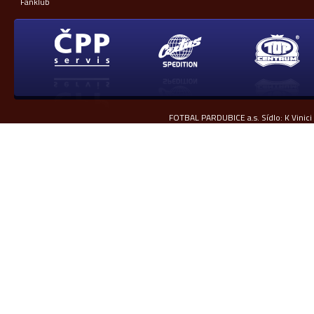
Fanklub
FOTBAL PARDUBICE a.s. Sídlo: K Vinici