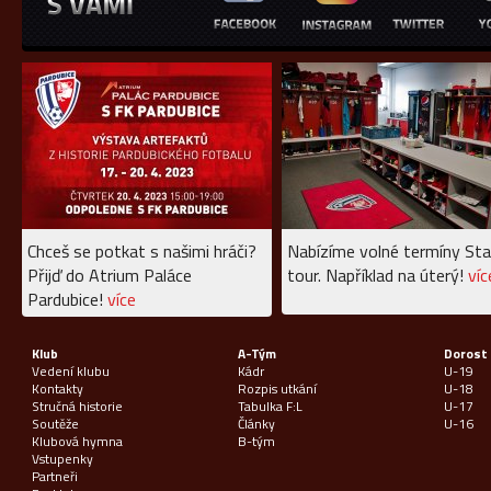
Chceš se potkat s našimi hráči?
Nabízíme volné termíny Sta
Přijď do Atrium Paláce
tour. Například na úterý!
víc
Pardubice!
více
Klub
A-Tým
Dorost
Vedení klubu
Kádr
U-19
Kontakty
Rozpis utkání
U-18
Stručná historie
Tabulka F:L
U-17
Soutěže
Články
U-16
Klubová hymna
B-tým
Vstupenky
Partneři