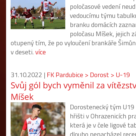
poločasové vedení neudr
vedoucímu týmu tabulku
branku domácích zazna
poločasu Míšek, jejich z
otupený tím, že po vyloučení brankáře Šimůn
v deseti.
více
31.10.2022 |
FK Pardubice > Dorost > U-19
Svůj gól bych vyměnil za vítězstv
Míšek
Dorostenecký tým U19 p
hřišti v Ohrazenicích p
která je v čele ligové ta
dlouho nenacházel recep