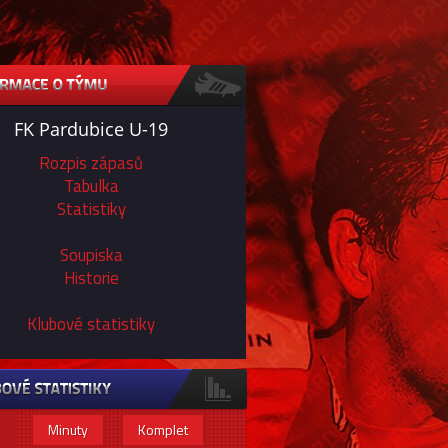
FK Pardubice U-19
Rozpis zápasů
Tabulka
Statistiky
Soupiska
Historie
Klubové statistiky
Minuty
Komplet