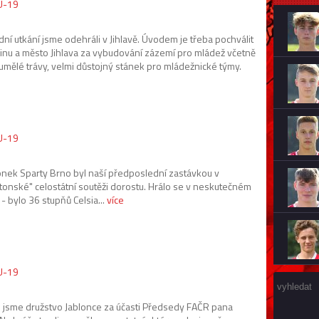
 U-19
ní utkání jsme odehráli v Jihlavě. Úvodem je třeba pochválit
inu a město Jihlava za vybudování zázemí pro mládež včetně
umělé trávy, velmi důstojný stánek pro mládežnické týmy.
 U-19
onek Sparty Brno byl naší předposlední zastávkou v
tonské" celostátní soutěži dorostu. Hrálo se v neskutečném
- bylo 36 stupňů Celsia...
více
 U-19
li jsme družstvo Jablonce za účasti Předsedy FAČR pana