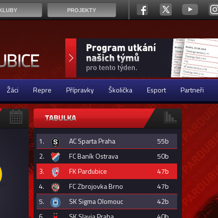
KLUBY
PROJEKTY
Žáci
Repre
Přípravky
Školička
Esport
Partneři
1.
AC Sparta Praha
55b
2.
FC Baník Ostrava
50b
3.
FK Pardubice
47b
4.
FC Zbrojovka Brno
47b
5.
SK Sigma Olomouc
42b
6.
SK Slavia Praha
40b