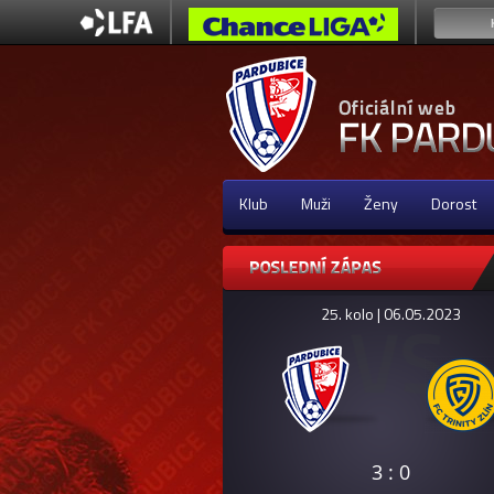
Klub
Muži
Ženy
Dorost
25. kolo | 06.05.2023
3 : 0