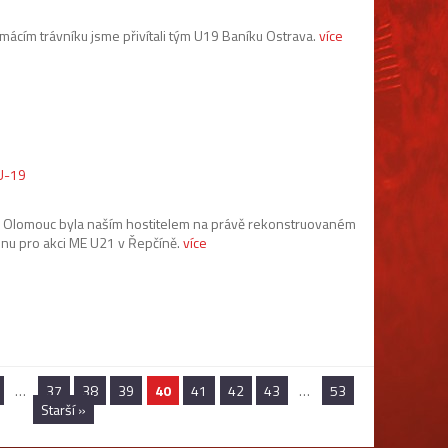
mácím trávníku jsme přivítali tým U19 Baníku Ostrava.
více
 U-19
 Olomouc byla naším hostitelem na právě rekonstruovaném
onu pro akci ME U21 v Řepčíně.
více
…
37
38
39
40
41
42
43
…
53
Starší »