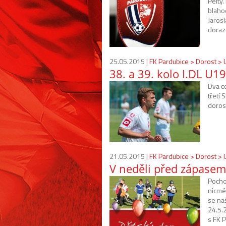
Pelty.
blaho
Jarosl
doraz
25.05.2015 |
FK Pardubice > Dorost >
38. a 39. kolo I.DL U19
Dva ce
třetí 
doros
21.05.2015 |
FK Pardubice > Dorost >
V neděli před zápasem
Pochop
nicmé
se naš
24.5.
s FK 