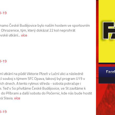
 U-19
namo České Budějovice bylo naším hostem ve sportovním
u Ohrazenice, tým, který dokázal 22 kol neprohrát
vské utkání...
více
 U-19
í utkání na půdě Viktorie Plzeň v Luční ulici a následně
í souboj s týmem SFC Opava, takový byl program U19 v
ých dnech. A tento rytmus středa - sobota pokračuje i
e. Teď v So přivítáme České Budějovice, ve St zavítáme k
i do Příbrami a další sobotu do Počernic, kde nás bude hostit
ká Slavia.
více
 U-19