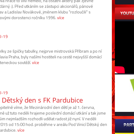
 Na hráče to vliv nemělo, na ostatní aktéry pak zjevně
dárný :). Před utkáním se zástupci akcionářů, pánové
av a Ladislav Novákové, jménem klubu "rozloučili" s
ovými dorostenci ročníku 1996.
více
 U-19
lky ze špičky tabulky, nejprve mistrovská Příbram a po ní
Slavia Praha, byly našími hostiteli na cestě nejvyšší domácí
teneckou soutěží.
více
 U-19
 Dětský den s FK Pardubice
itelně víme, že Mezinárodní den dětí je až 1. června,
ně už tuto neděli hrajeme poslední domácí utkání a tak jsme
im nejmladším rozhodli udělat radost již nyní. V neděli
2015 od 15:00 hod. proběhne v areálu Pod Vinicí Dětský den
Pardubice.
více