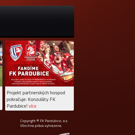
Projekt partnerských hospod
pokračuje: Konzuláty FK
Pardubice!
více
Copyright © FK Pardubice, a.s.
Všechna práva vyhrazena.