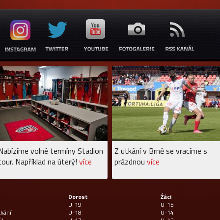
Nabízíme volné termíny Stadion
Z utkání v Brně se vracíme s
tour. Například na úterý!
více
prázdnou
více
Dorost
Źáci
U-19
U-15
tkání
U-18
U-14