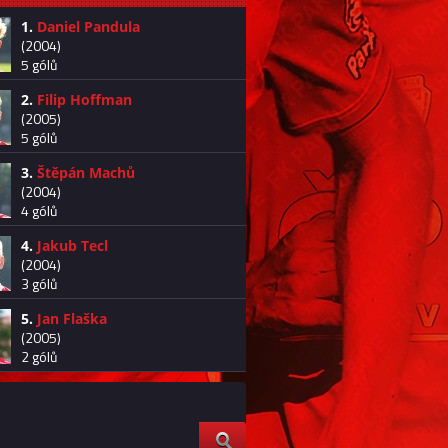
1.
Daniel Pandula
(2004)
5 gólů
2.
Filip Hoffman
(2005)
5 gólů
3.
Štěpán Machů
(2004)
4 gólů
4.
Jakub Tecl
(2004)
3 gólů
5.
Jan Flaška
(2005)
2 gólů