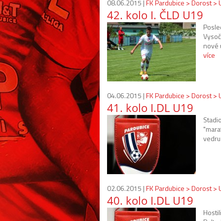
08.06.2015 |
FK Pardubice > Dorost >
42. kolo I. ČLD U19
Posled
Vysoč
nové 
více
04.06.2015 |
FK Pardubice > Dorost >
41. kolo I.DL U19
Stadi
"mara
vedru 
02.06.2015 |
FK Pardubice > Dorost >
40. kolo I.DL U19
Hosti