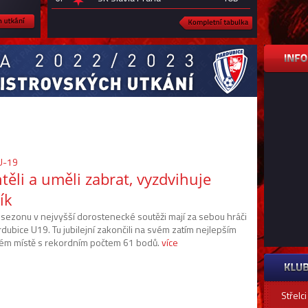
 U-19
těli a uměli zabrat, vyzdvihuje
ík
 sezonu v nejvyšší dorostenecké soutěži mají za sebou hráči
dubice U19. Tu jubilejní zakončili na svém zatím nejlepším
ém místě s rekordním počtem 61 bodů.
více
Střelci