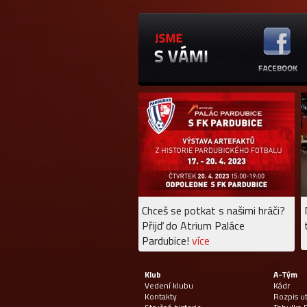
Chceš se potkat s našimi hráči?
Přijď do Atrium Paláce
Pardubice!
více
Klub
A-Tým
Vedení klubu
Kádr
Kontakty
Rozpis u