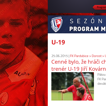
U-19
25.06.2015 |
FK Pardubice > Dorost >
Cenné bylo, že hráči ch
trenér U-19 Jiří Kovárn
Pátou
FK Par
devát