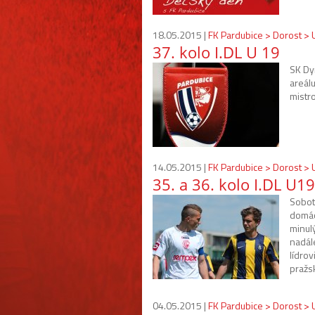
18.05.2015 |
FK Pardubice > Dorost >
37. kolo I.DL U 19
SK Dy
areál
mistro
14.05.2015 |
FK Pardubice > Dorost >
35. a 36. kolo I.DL U19
Sobotn
domác
minul
nadál
lídrov
pražs
04.05.2015 |
FK Pardubice > Dorost >