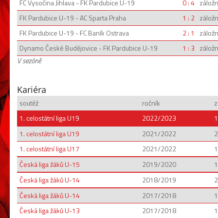
FC Vysočina Jihlava - FK Pardubice U-19
0 : 4
záložn
FK Pardubice U-19 - AC Sparta Praha
1 : 2
záložn
FK Pardubice U-19 - FC Baník Ostrava
2 : 1
záložn
Dynamo České Budějovice - FK Pardubice U-19
1 : 3
záložn
V sezóně
Kariéra
soutěž
ročník
z
1. celostátní liga U19
2022/2023
1
1. celostátní liga U19
2021/2022
2
1. celostátní liga U17
2021/2022
1
Česká liga žáků U-15
2019/2020
1
Česká liga žáků U-14
2018/2019
2
Česká liga žáků U-14
2017/2018
1
Česká liga žáků U-13
2017/2018
1