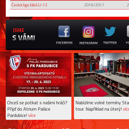
Česká liga žáků U-12
2016/2017
2
Chceš se potkat s našimi hráči?
Nabízíme volné termíny Sta
Přijď do Atrium Paláce
tour. Například na úterý!
víc
Pardubice!
více