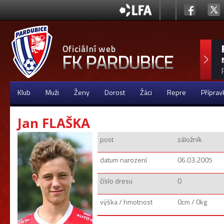
Klub
Muži
Ženy
Dorost
Žáci
Repre
Příprav
Jan FLAŠKA
post
záložník
datum narození
06.03.2005
číslo dresu
0
výška / hmotnost
0cm / 0kg