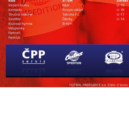
Klub
A-Tým
Dorost
Vedení klubu
Kádr
U-19
Kontakty
Rozpis utkání
U-18
Stručná historie
Tabulka F:L
U-17
Soutěže
Články
U-16
Klubová hymna
B-tým
Vstupenky
Partneři
Fanklub
FOTBAL PARDUBICE a.s. Sídlo: K Vinici