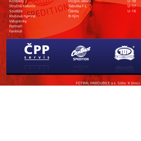
Kontakty
Rozpis utkání
U-18
Stručná historie
Tabulka F:L
U-17
Soutěže
Články
U-16
Klubová hymna
B-tým
Vstupenky
Partneři
Fanklub
FOTBAL PARDUBICE a.s. Sídlo: K Vinici