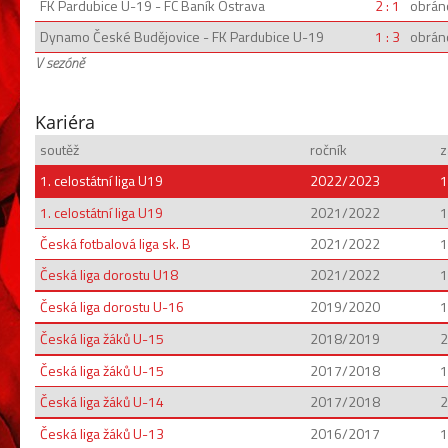
FK Pardubice U-19 - FC Baník Ostrava
2 : 1
obrán
Dynamo České Budějovice - FK Pardubice U-19
1 : 3
obrán
V sezóně
Kariéra
soutěž
ročník
z
1. celostátní liga U19
2022/2023
1
1. celostátní liga U19
2021/2022
1
Česká fotbalová liga sk. B
2021/2022
1
Česká liga dorostu U18
2021/2022
1
Česká liga dorostu U-16
2019/2020
1
Česká liga žáků U-15
2018/2019
2
Česká liga žáků U-15
2017/2018
1
Česká liga žáků U-14
2017/2018
2
Česká liga žáků U-13
2016/2017
1