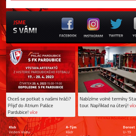
Chceš se potkat s našimi hráči?
Nabízíme volné termíny Sta
Přijď do Atrium Paláce
tour. Například na úterý!
víc
Pardubice!
více
Klub
A-Tým
Dorost
Vedení klubu
Kádr
U-19