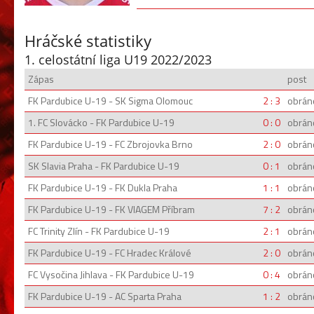
Hráčské statistiky
1. celostátní liga U19 2022/2023
Zápas
post
FK Pardubice U-19 - SK Sigma Olomouc
2 : 3
obrán
1. FC Slovácko - FK Pardubice U-19
0 : 0
obrán
FK Pardubice U-19 - FC Zbrojovka Brno
2 : 0
obrán
SK Slavia Praha - FK Pardubice U-19
0 : 1
obrán
FK Pardubice U-19 - FK Dukla Praha
1 : 1
obrán
FK Pardubice U-19 - FK VIAGEM Příbram
7 : 2
obrán
FC Trinity Zlín - FK Pardubice U-19
2 : 1
obrán
FK Pardubice U-19 - FC Hradec Králové
2 : 0
obrán
FC Vysočina Jihlava - FK Pardubice U-19
0 : 4
obrán
FK Pardubice U-19 - AC Sparta Praha
1 : 2
obrán