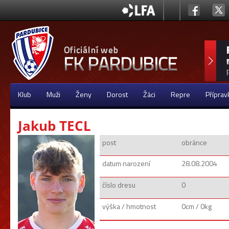
Klub
Muži
Ženy
Dorost
Žáci
Repre
Příprav
Jakub TECL
post
obránce
datum narození
28.08.2004
číslo dresu
0
výška / hmotnost
0cm / 0kg