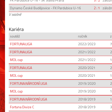
FK Pardubice U-16 - SK Slavia Praha
3 : 2
záložn
Dynamo České Budějovice - FK Pardubice U-16
2 : 1
záložn
V sezóně
Kariéra
soutěž
ročník
z
FORTUNA:LIGA
2022/2023
7
FORTUNA:LIGA
2021/2022
2
MOL cup
2021/2022
1
FORTUNA:LIGA
2020/2021
2
MOL cup
2020/2021
1
FORTUNA:NÁRODNÍ LIGA
2019/2020
2
MOL cup
2019/2020
1
FORTUNA:NÁRODNÍ LIGA
2018/2019
1
Fortuna Divize C
2018/2019
3