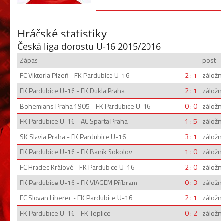
Hráčské statistiky
Česká liga dorostu U-16 2015/2016
Zápas
post
FC Viktoria Plzeň - FK Pardubice U-16
2 : 1
záložn
FK Pardubice U-16 - FK Dukla Praha
2 : 1
záložn
Bohemians Praha 1905 - FK Pardubice U-16
0 : 0
záložn
FK Pardubice U-16 - AC Sparta Praha
1 : 5
záložn
SK Slavia Praha - FK Pardubice U-16
3 : 1
záložn
FK Pardubice U-16 - FK Baník Sokolov
1 : 0
záložn
FC Hradec Králové - FK Pardubice U-16
2 : 0
záložn
FK Pardubice U-16 - FK VIAGEM Příbram
0 : 3
záložn
FC Slovan Liberec - FK Pardubice U-16
2 : 1
záložn
FK Pardubice U-16 - FK Teplice
0 : 2
záložn