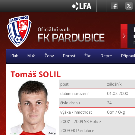
Klub
Muži
Ženy
Dorost
Žáci
Repre
Příprav
Tomáš SOLIL
post
záložník
datum narození
01.02.2000
číslo dresu
24
výška / hmotnost
0cm / 0kg
2007 - 2009 SK Holice
2009 FK Pardubice