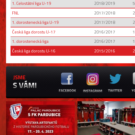
1. Celostátní liga U-19
2018/2019
5
FNL
2017/2018
2
1. dorostenecká liga U-19
2017/2018
2
Česká liga dorostu U-17
2016/2017
1
1. dorostenecká liga
2016/2017
1
Česká liga dorostu U-16
2015/2016
2