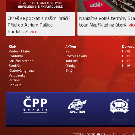
Chceš se potkat s našimi hráči?
Nabízíme volné termíny Sta
Přijď do Atrium Paláce
tour. Například na úterý!
víc
Pardubice!
více
Klub
A-Tým
Dorost
Vedení klubu
Kádr
U-19
Kontakty
Rozpis utkání
U-18
Stručná historie
Tabulka F:L
U-17
Soutěže
Články
U-16
Klubová hymna
B-tým
Vstupenky
Partneři
Fanklub
FOTBAL PARDUBICE a.s. Sídlo: K Vinici