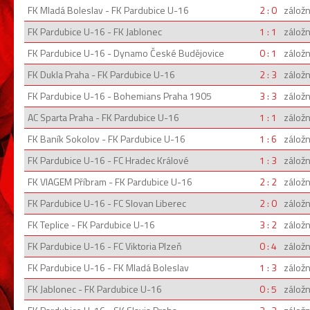
FK Mladá Boleslav - FK Pardubice U-16
2 : 0
záložn
FK Pardubice U-16 - FK Jablonec
1 : 1
záložn
FK Pardubice U-16 - Dynamo České Budějovice
0 : 1
záložn
FK Dukla Praha - FK Pardubice U-16
2 : 3
záložn
FK Pardubice U-16 - Bohemians Praha 1905
3 : 3
záložn
AC Sparta Praha - FK Pardubice U-16
1 : 1
záložn
FK Baník Sokolov - FK Pardubice U-16
1 : 6
záložn
FK Pardubice U-16 - FC Hradec Králové
1 : 3
záložn
FK VIAGEM Příbram - FK Pardubice U-16
2 : 2
záložn
FK Pardubice U-16 - FC Slovan Liberec
2 : 0
záložn
FK Teplice - FK Pardubice U-16
3 : 2
záložn
FK Pardubice U-16 - FC Viktoria Plzeň
0 : 4
záložn
FK Pardubice U-16 - FK Mladá Boleslav
1 : 3
záložn
FK Jablonec - FK Pardubice U-16
0 : 5
záložn