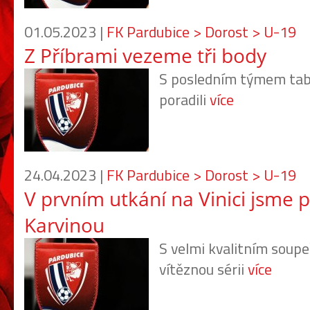
01.05.2023 |
FK Pardubice > Dorost > U-19
Z Příbrami vezeme tři body
S posledním týmem tabu
poradili
více
24.04.2023 |
FK Pardubice > Dorost > U-19
V prvním utkání na Vinici jsme p
Karvinou
S velmi kvalitním soup
vítěznou sérii
více