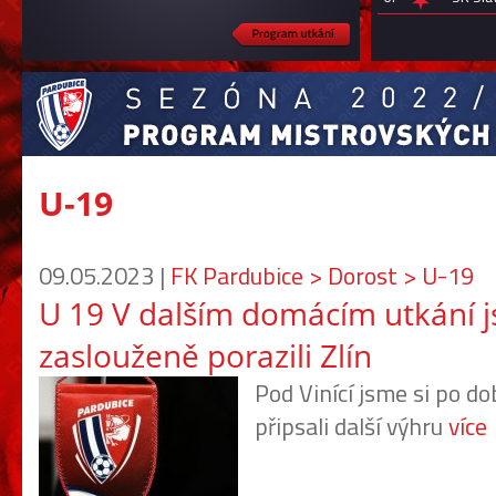
U-19
09.05.2023 |
FK Pardubice > Dorost > U-19
U 19 V dalším domácím utkání 
zaslouženě porazili Zlín
Pod Vinící jsme si po 
připsali další výhru
více