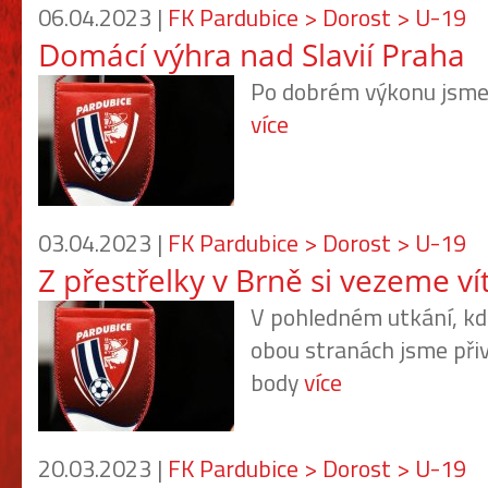
06.04.2023 |
FK Pardubice > Dorost > U-19
Domácí výhra nad Slavií Praha
Po dobrém výkonu jsme s
více
03.04.2023 |
FK Pardubice > Dorost > U-19
Z přestřelky v Brně si vezeme ví
V pohledném utkání, kd
obou stranách jsme přiv
body
více
20.03.2023 |
FK Pardubice > Dorost > U-19