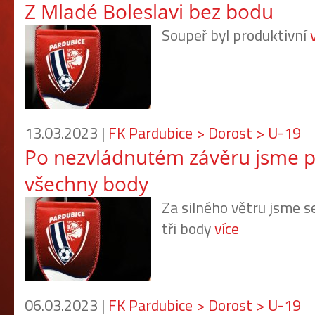
Z Mladé Boleslavi bez bodu
Soupeř byl produktivní
13.03.2023 |
FK Pardubice > Dorost > U-19
Po nezvládnutém závěru jsme př
všechny body
Za silného větru jsme s
tři body
více
06.03.2023 |
FK Pardubice > Dorost > U-19