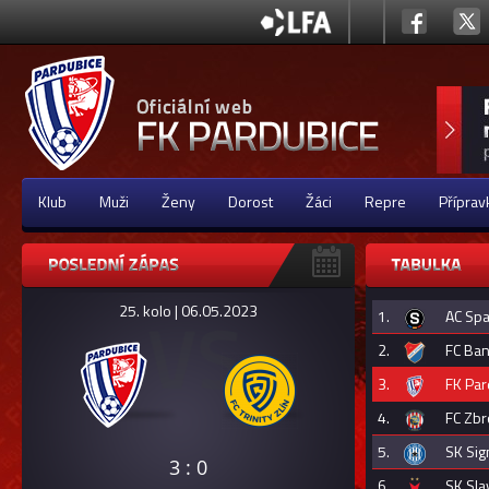
Klub
Muži
Ženy
Dorost
Žáci
Repre
Příprav
25. kolo | 06.05.2023
1.
AC Spa
2.
FC Ban
3.
FK Par
4.
FC Zbr
5.
SK Si
3 : 0
6.
SK Sla