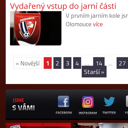
Vydařený vstup do jarní části
V prvním jarním kole js
Olomouce
více
« Novější
1
2
3
4
…
14
…
27
Starší »