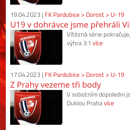
19.04.2023 |
FK Pardubice > Dorost > U-19
U19 v dohrávce jsme přehráli Vi
Vítězná série pokračuje
výhra 3:1
více
17.04.2023 |
FK Pardubice > Dorost > U-19
Z Prahy vezeme tři body
V sobotním dopoledni js
Duklou Praha
více