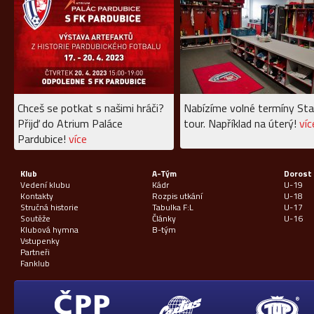
Chceš se potkat s našimi hráči?
Nabízíme volné termíny Sta
Přijď do Atrium Paláce
tour. Například na úterý!
víc
Pardubice!
více
Klub
A-Tým
Dorost
Vedení klubu
Kádr
U-19
Kontakty
Rozpis utkání
U-18
Stručná historie
Tabulka F:L
U-17
Soutěže
Články
U-16
Klubová hymna
B-tým
Vstupenky
Partneři
Fanklub