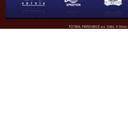
FOTBAL PARDUBICE a.s. Sídlo: K Vinici