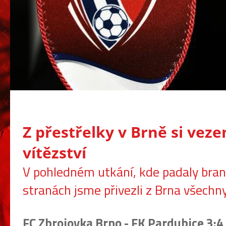
Z přestřelky v Brně si vez
vítězství
V pohledném utkání, kde padaly bra
stranách jsme přivezli z Brna všechn
FC Zbrojovka Brno - FK Pardubice 3:4 