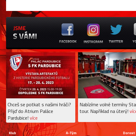
Chceš se potkat s našimi hráči?
Nabízíme volné termíny Sta
Přijď do Atrium Paláce
tour. Například na úterý!
víc
Pardubice!
více
Klub
A-Tým
Dorost