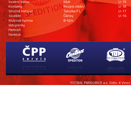
Vedení klubu
Kádr
U-19
Kontakty
Rozpis utkání
U-18
Stručná historie
Tabulka F:L
U-17
Soutěže
Články
U-16
Klubová hymna
B-tým
Vstupenky
Partneři
Fanklub
FOTBAL PARDUBICE a.s. Sídlo: K Vinici