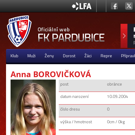
Klub
Muži
Ženy
Dorost
Žáci
Repre
Příprav
Anna BOROVIČKOVÁ
post
obránce
datum narození
10.09.2004
číslo dresu
0
výška / hmotnost
0cm / 0kg