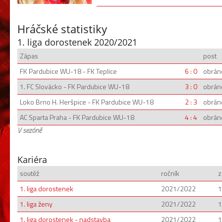
Hráčské statistiky
1. liga dorostenek 2020/2021
Zápas
post
FK Pardubice WU-18 - FK Teplice
6 : 0
obrán
1. FC Slovácko - FK Pardubice WU-18
3 : 0
obrán
Loko Brno H. Heršpice - FK Pardubice WU-18
2 : 3
obrán
AC Sparta Praha - FK Pardubice WU-18
4 : 4
obrán
V sezóně
Kariéra
soutěž
ročník
z
1. liga dorostenek
2021/2022
1
1. liga ženy
2021/2022
1
1. liga dorostenek - nadstavba
2021/2022
1