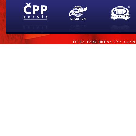
FOTBAL PARDUBICE a.s. Sídlo: K Vinici