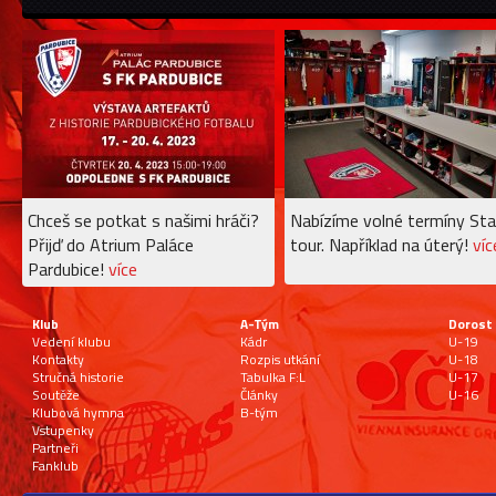
Chceš se potkat s našimi hráči?
Nabízíme volné termíny Sta
Přijď do Atrium Paláce
tour. Například na úterý!
víc
Pardubice!
více
Klub
A-Tým
Dorost
Vedení klubu
Kádr
U-19
Kontakty
Rozpis utkání
U-18
Stručná historie
Tabulka F:L
U-17
Soutěže
Články
U-16
Klubová hymna
B-tým
Vstupenky
Partneři
Fanklub