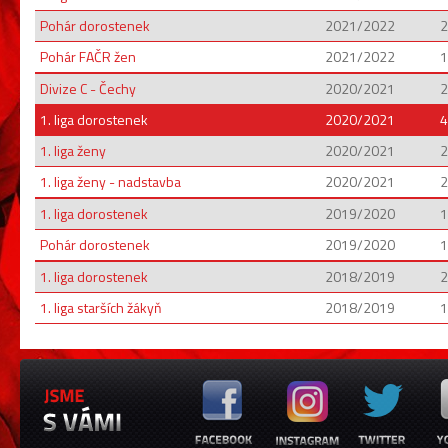
Pohár dorostenek
2021/2022
2
Pohár FAČR žen
2021/2022
1
Divize C - Čechy
2020/2021
2
1. liga dorostenek
2020/2021
4
1. liga ženy
2020/2021
2
1. liga ženy - nadstavba
2020/2021
2
1. liga dorostenek
2019/2020
1
Pohár dorostenek
2019/2020
1
1. liga dorostenek
2018/2019
2
1. liga starších žákyň
2018/2019
1