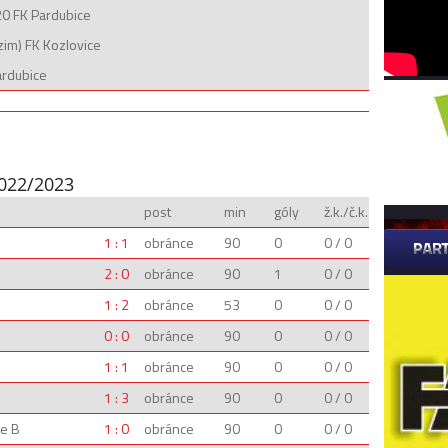
0 FK Pardubice
im) FK Kozlovice
ardubice
2022/2023
post
min
góly
ž.k./č.k.
1 : 1
obránce
90
0
0 / 0
2 : 0
obránce
90
1
0 / 0
1 : 2
obránce
53
0
0 / 0
0 : 0
obránce
90
0
0 / 0
1 : 1
obránce
90
0
0 / 0
1 : 3
obránce
90
0
0 / 0
ce B
1 : 0
obránce
90
0
0 / 0