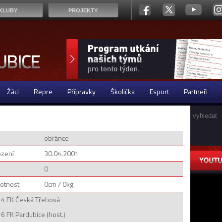
KLUBY
PROJEKTY
Žáci
Repre
Přípravky
Školička
Esport
Partneři
obránce
ození
30.04.2001
0
otnost
0cm / 0kg
14 FK Česká Třebová
6 FK Pardubice (host.)