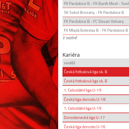
FK Pardubice B - FK Baník Most - Sou
SK Sokol Brozany - FK Pardubice B
FK Pardubice B - FC Slovan Velvary
FK Mladá Boleslav B - FK Pardubice B
V sezóně
Kariéra
soutěž
Česká fotbalová liga sk. B
Česká fotbalová liga sk. B
1. Celostátní liga U-19
Česká liga dorostu U-18
1. Celostátní liga U-19
Dorostenecká liga U-17
Česká liga dorostu U-16