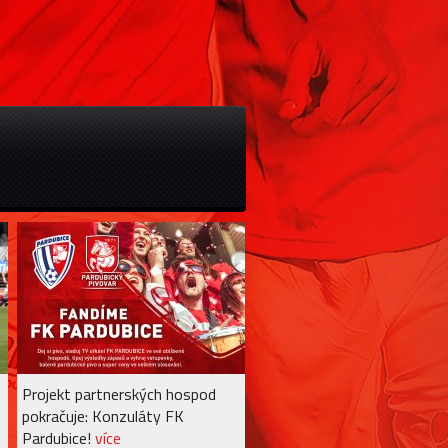
Projekt partnerských hospod
pokračuje: Konzuláty FK
Pardubice!
více