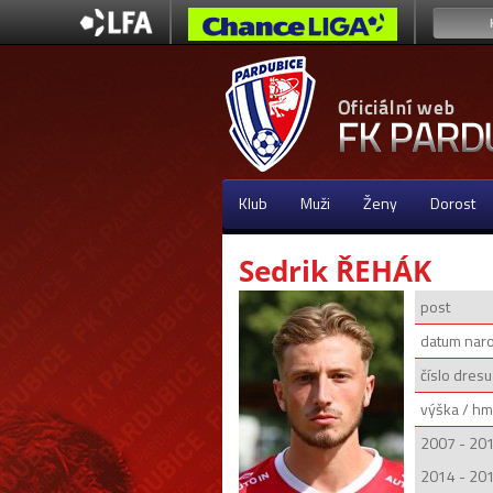
Klub
Muži
Ženy
Dorost
Sedrik ŘEHÁK
post
datum nar
číslo dresu
výška / hm
2007 - 20
2014 - 201