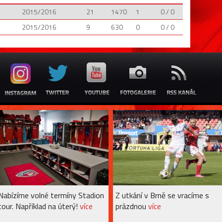
2015/2016
21
1470
1
0 / 0
2015/2016
9
630
0
0 / 0
Nabízíme volné termíny Stadion
Z utkání v Brně se vracíme s
tour. Například na úterý!
více
prázdnou
více