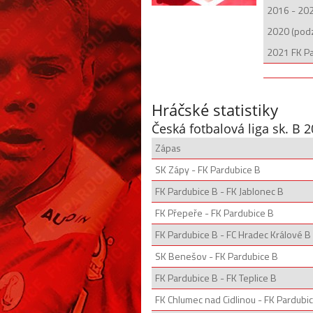
2016 - 202
2020 (podz
2021 FK P
Hráčské statistiky
Česká fotbalová liga sk. B 
Zápas
SK Zápy - FK Pardubice B
FK Pardubice B - FK Jablonec B
FK Přepeře - FK Pardubice B
FK Pardubice B - FC Hradec Králové B
SK Benešov - FK Pardubice B
FK Pardubice B - FK Teplice B
FK Chlumec nad Cidlinou - FK Pardubi