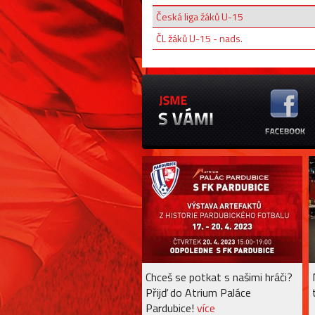
Česká liga žáků U-15
ČL žáků U-15 - nads.
Chceš se potkat s našimi hráči?
Přijď do Atrium Paláce
Pardubice!
více