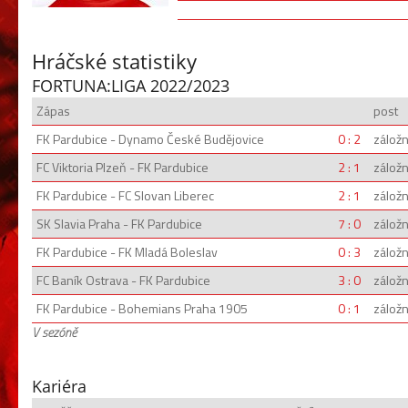
Hráčské statistiky
FORTUNA:LIGA 2022/2023
Zápas
post
FK Pardubice - Dynamo České Budějovice
0 : 2
záložn
FC Viktoria Plzeň - FK Pardubice
2 : 1
záložn
FK Pardubice - FC Slovan Liberec
2 : 1
záložn
SK Slavia Praha - FK Pardubice
7 : 0
záložn
FK Pardubice - FK Mladá Boleslav
0 : 3
záložn
FC Baník Ostrava - FK Pardubice
3 : 0
záložn
FK Pardubice - Bohemians Praha 1905
0 : 1
záložn
V sezóně
Kariéra