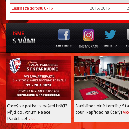
Česká liga dorostu U-16
2015/2016
2
Chceš se potkat s našimi hráči?
Nabízíme volné termíny Sta
Přijď do Atrium Paláce
tour. Například na úterý!
víc
Pardubice!
více