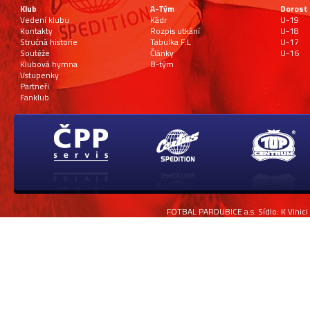
Klub
A-Tým
Dorost
Vedení klubu
Kádr
U-19
Kontakty
Rozpis utkání
U-18
Stručná historie
Tabulka F:L
U-17
Soutěže
Články
U-16
Klubová hymna
B-tým
Vstupenky
Partneři
Fanklub
FOTBAL PARDUBICE a.s. Sídlo: K Vinici