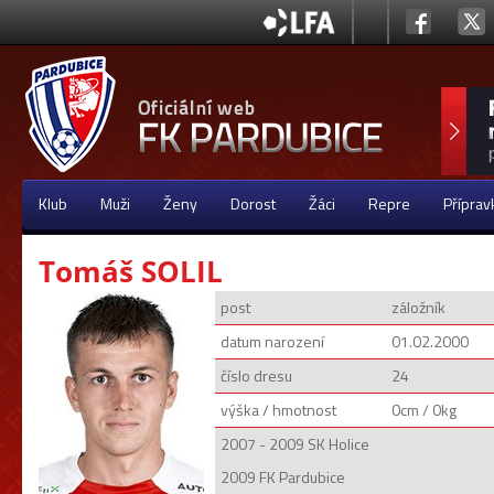
Klub
Muži
Ženy
Dorost
Žáci
Repre
Příprav
Tomáš SOLIL
post
záložník
datum narození
01.02.2000
číslo dresu
24
výška / hmotnost
0cm / 0kg
2007 - 2009 SK Holice
2009 FK Pardubice