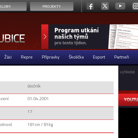
KLUBY
PROJEKTY
Žáci
Repre
Přípravky
Školička
Esport
Partneři
útočník
ození
01.04.2001
17
otnost
181cm / 81kg