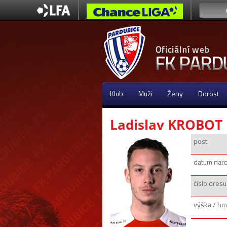
Klub
Muži
Ženy
Dorost
Ladislav KROBOT
post
datum nar
číslo dresu
výška / hm