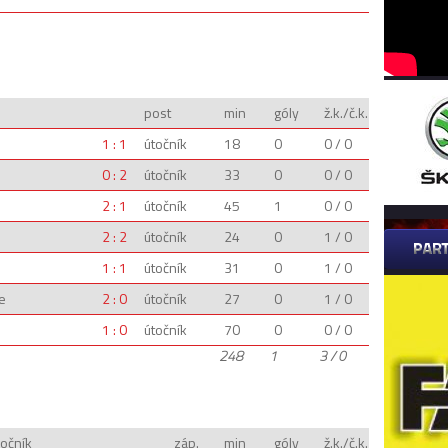
post
min
góly
ž.k./č.k.
1 : 1
útočník
18
0
0 / 0
0 : 2
útočník
33
0
0 / 0
2 : 1
útočník
45
1
0 / 0
2 : 2
útočník
24
0
1 / 0
1 : 1
útočník
31
0
1 / 0
e
2 : 0
útočník
27
0
1 / 0
1 : 0
útočník
70
0
0 / 0
248
1
3 / 0
ročník
záp.
min
góly
ž.k./č.k.