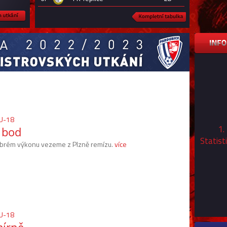
WU-18
1.
 bod
Statist
brém výkonu vezeme z Plzně remízu.
více
WU-18