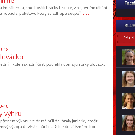
mírně
ulém víkendu jsme hostili hráčky Hradce, v bojovném utkání
a nepadla, pokutové kopy zvládl lépe soupeř.
více
Střelci
WU-18
Slovácko
ledním kole základní části podlehly doma juniorky Slovácku.
WU-18
ky výhru
epšeném výkonu ve druhé půli dokázaly juniorky otočit
znivý vývoj a dovést utkání na Dukle do vítězného konce.