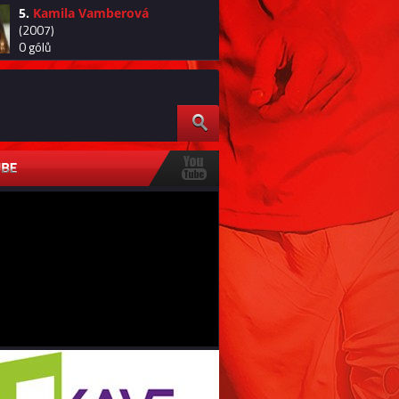
5.
Kamila Vamberová
(2007)
0 gólů