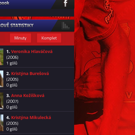
Minuty
Komplet
1.
Veronika Hlaváčová
(2006)
1 gólů
2.
Kristýna Burešová
(2005)
0 gólů
3.
Anna Kožíšková
(2007)
0 gólů
4.
Kristýna Mikulecká
(2005)
0 gólů