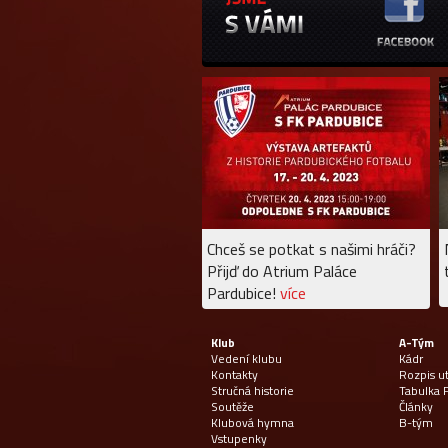
Chceš se potkat s našimi hráči?
Přijď do Atrium Paláce
Pardubice!
více
Klub
A-Tým
Vedení klubu
Kádr
Kontakty
Rozpis u
Stručná historie
Tabulka F
Soutěže
Články
Klubová hymna
B-tým
Vstupenky