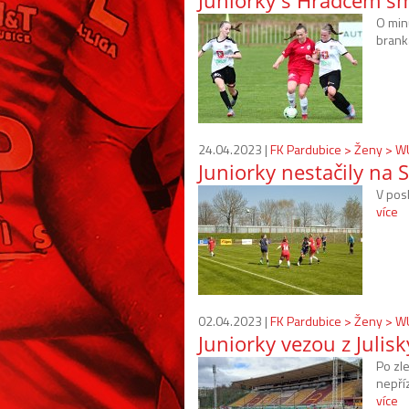
Juniorky s Hradcem s
O min
brank
24.04.2023 |
FK Pardubice > Ženy > 
Juniorky nestačily na 
V pos
více
02.04.2023 |
FK Pardubice > Ženy > 
Juniorky vezou z Julis
Po zl
nepří
více