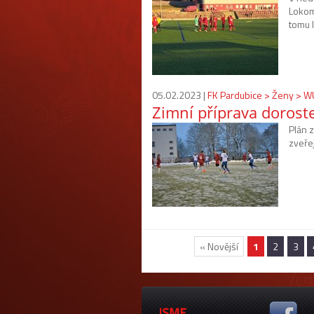
Lokom
tomu 
05.02.2023 |
FK Pardubice > Ženy > 
Zimní příprava dorost
Plán 
zveře
« Novější
1
2
3