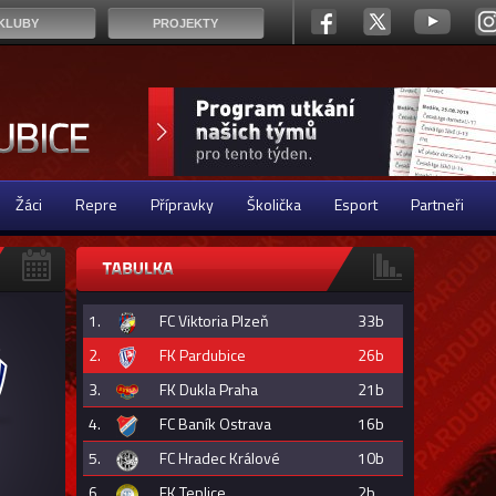
KLUBY
PROJEKTY
Žáci
Repre
Přípravky
Školička
Esport
Partneři
1.
FC Viktoria Plzeň
33b
2.
FK Pardubice
26b
3.
FK Dukla Praha
21b
4.
FC Baník Ostrava
16b
5.
FC Hradec Králové
10b
6.
FK Teplice
2b