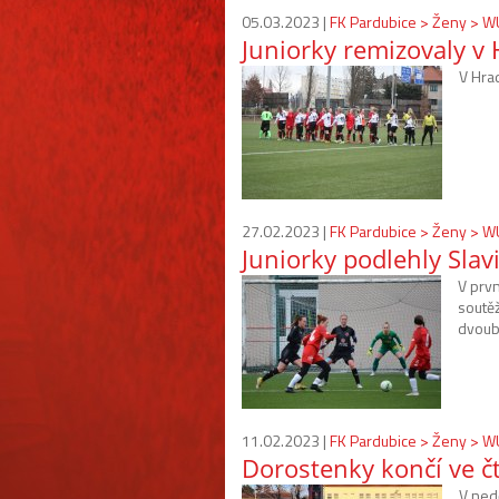
05.03.2023 |
FK Pardubice > Ženy > 
Juniorky remizovaly v 
V Hrad
27.02.2023 |
FK Pardubice > Ženy > 
Juniorky podlehly Slav
V prvn
soutě
dvoub
11.02.2023 |
FK Pardubice > Ženy > 
Dorostenky končí ve čt
V nedě