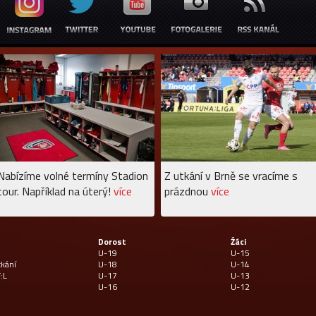
Nabízíme volné termíny Stadion
Z utkání v Brně se vracíme s
tour. Například na úterý!
více
prázdnou
více
Dorost
Źáci
U-19
U-15
tkání
U-18
U-14
:L
U-17
U-13
U-16
U-12