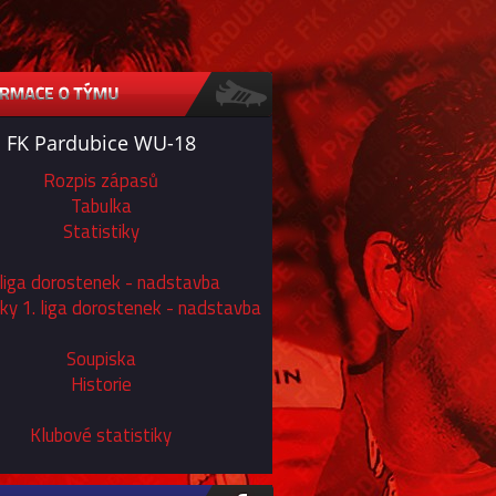
FK Pardubice WU-18
Rozpis zápasů
Tabulka
Statistiky
 liga dorostenek - nadstavba
iky 1. liga dorostenek - nadstavba
Soupiska
Historie
Klubové statistiky