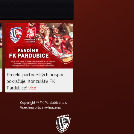
Projekt partnerských hospod
pokračuje: Konzuláty FK
Pardubice!
více
Copyright © FK Pardubice, a.s.
Všechna práva vyhrazena.