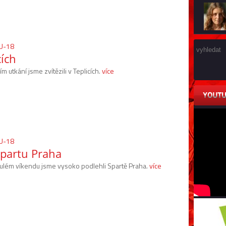
WU-18
cích
ím utkání jsme zvítězili v Teplicích.
více
WU-18
Spartu Praha
ulém víkendu jsme vysoko podlehli Spartě Praha.
více