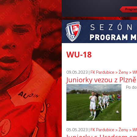
WU-18
09.05.2023 |
FK Pardubice > Ženy > 
Juniorky vezou z Plzně
Po do
05.05.2023 |
FK Pardubice > Ženy > 