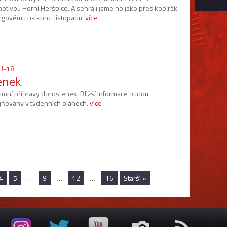
otivou Horní Heršpice. A sehráli jsme ho jako přes kopírák
ligovému na konci listopadu.
více
WU-18
enek
zimní přípravy dorostenek. Bližší informace budou
jňovány v týdenních plánech.
více
4
5
…
9
…
12
…
16
Starší »