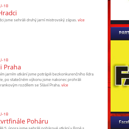
WU-18
Hradci
ci jsme sehráli druhý jarní mistrovský zápas.
více
WU-18
ii Praha
ím jarním utkání jsme potrápili bezkonkurenčního lídra
že, po statečném výkonu jsme nakonec prohráli
rankovým rozdílem se Slávií Praha.
více
WU-18
vrtfinále Poháru
li 5. února jsme sehráli pohárové utkání v Brně s