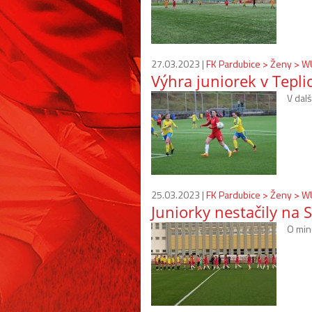
27.03.2023 |
FK Pardubice > Ženy > 
Výhra juniorek v Tepli
V dalš
25.03.2023 |
FK Pardubice > Ženy > 
Juniorky nestačily na 
O min