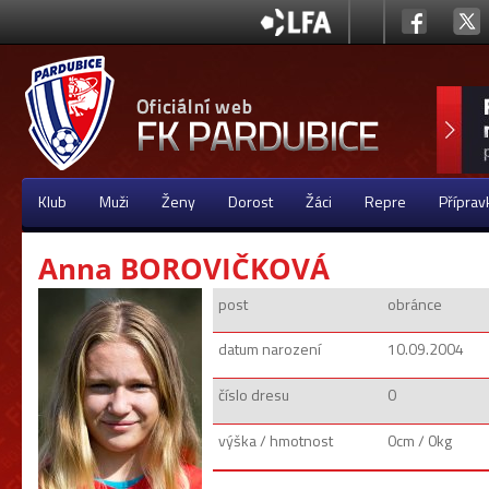
Klub
Muži
Ženy
Dorost
Žáci
Repre
Příprav
Anna BOROVIČKOVÁ
post
obránce
datum narození
10.09.2004
číslo dresu
0
výška / hmotnost
0cm / 0kg