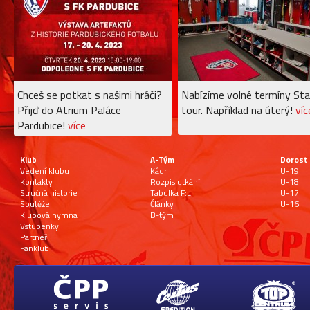
Chceš se potkat s našimi hráči?
Nabízíme volné termíny Sta
Přijď do Atrium Paláce
tour. Například na úterý!
víc
Pardubice!
více
Klub
A-Tým
Dorost
Vedení klubu
Kádr
U-19
Kontakty
Rozpis utkání
U-18
Stručná historie
Tabulka F:L
U-17
Soutěže
Články
U-16
Klubová hymna
B-tým
Vstupenky
Partneři
Fanklub