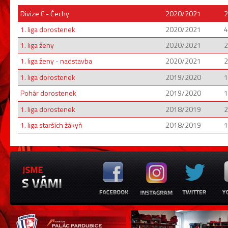
Divize C - Čechy
2020/2021
2
1. liga dorostenek
2020/2021
4
1. liga ženy
2020/2021
2
1. liga ženy - nadstavba
2020/2021
2
1. liga dorostenek
2019/2020
1
Pohár dorostenek
2019/2020
1
1. liga dorostenek
2018/2019
2
1. liga starších žákyň
2018/2019
1