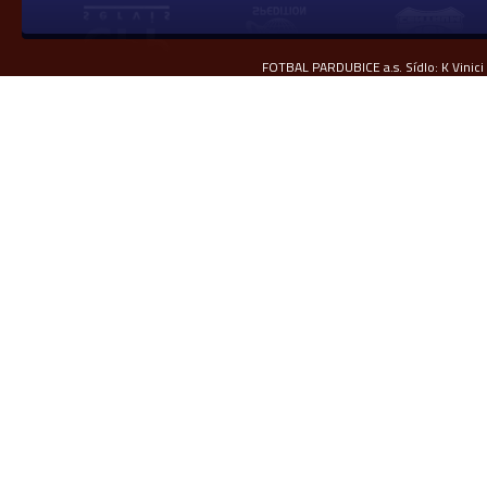
FOTBAL PARDUBICE a.s. Sídlo: K Vinici