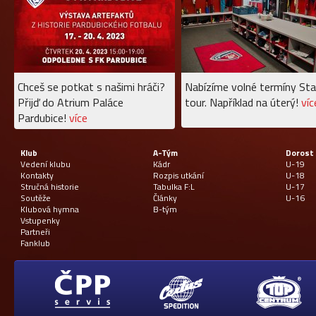
Chceš se potkat s našimi hráči?
Nabízíme volné termíny Sta
Přijď do Atrium Paláce
tour. Například na úterý!
víc
Pardubice!
více
Klub
A-Tým
Dorost
Vedení klubu
Kádr
U-19
Kontakty
Rozpis utkání
U-18
Stručná historie
Tabulka F:L
U-17
Soutěže
Články
U-16
Klubová hymna
B-tým
Vstupenky
Partneři
Fanklub