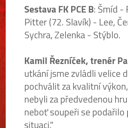
Sestava FK PCE B
: Šmíd -
Pitter (72. Slavík) - Lee, 
Sychra, Zelenka - Stýblo.
Kamil Řezníček, trenér Pa
utkání jsme zvládli velice
pochválit za kvalitní výko
nebyli za předvedenou hr
neboť soupeři se podařilo
situaci."