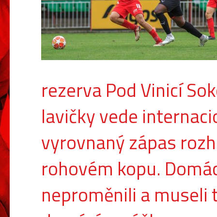
rezerva Pod Vinicí Sok
lavičky vede internaci
vyrovnaný zápas rozh
rohovém kopu. Domácí
neproměnili a museli 