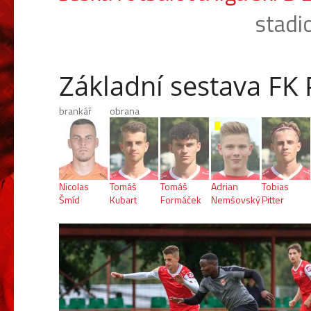
stadi
Základní sestava FK
brankář
obrana
Nicolas
Tomáš
Tomáš
Adrian
Tobias
Šmíd
Kubart
Formáček
Nemšovský
Pitter