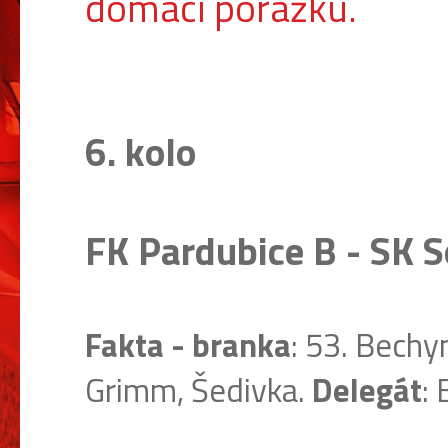
domácí porážku.
6. kolo
FK Pardubice B - SK S
Fakta - branka
: 53. Bechy
Grimm, Šedivka.
Delegát
: