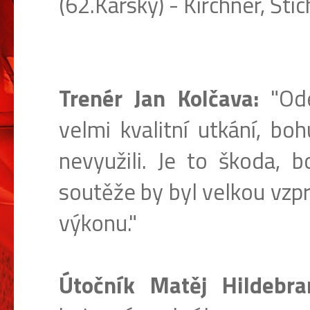
(62.Kárský) - Kirchner, Št
Trenér Jan Kolčava:
"Ode
velmi kvalitní utkání, bo
nevyužili. Je to škoda,
soutěže by byl velkou vzp
výkonu."
Útočník Matěj Hildebra