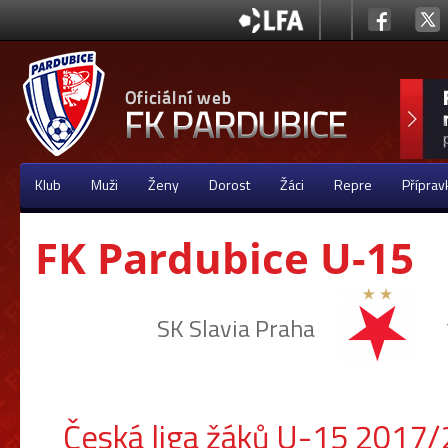
Klub
Muži
Ženy
Dorost
Žáci
Repre
Příprav
FK Pardubice U-15
SK Slavia Praha
Česká liga žáků U-15 2017