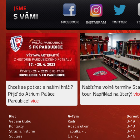
Chceš se potkat s našimi hráči?
Nabízíme volné termíny Sta
Přijď do Atrium Paláce
tour. Například na úterý!
víc
Pardubice!
více
Klub
A-Tým
Dorost
Vedení klubu
Kádr
U-19
Kontakty
Rozpis utkání
U-18
Stručná historie
Tabulka F:L
U-17
Soutěže
Články
U-16