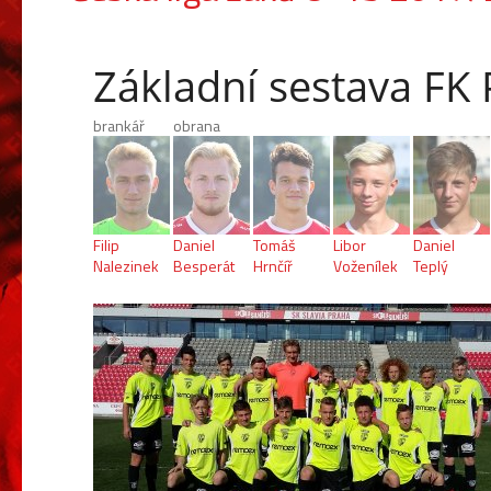
Základní sestava FK
brankář
obrana
Filip
Daniel
Tomáš
Libor
Daniel
Nalezinek
Besperát
Hrnčíř
Voženílek
Teplý