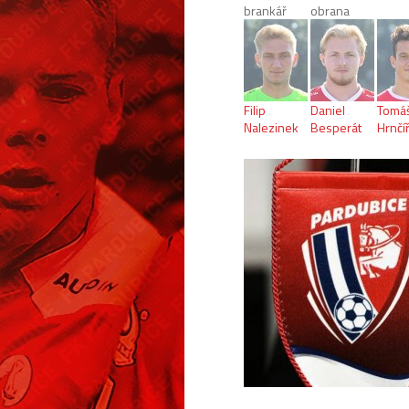
brankář
obrana
Filip
Daniel
Tomá
Nalezinek
Besperát
Hrnčí