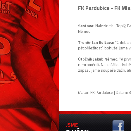
FK Pardubice - FK Mlad
Sestava:
Nalezinek - Teplý, B
Němec
Trenér Jan Kolčava:
"Chleba s
pět příležitostí, bohužel jsme 
Útočník Jakub Němec:
"V prvn
neproměnili. Na začátku druhéh
zápasu jsme soupeře tlačili, al
(Autor: FK Pardubice | Datum: 3