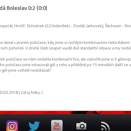
á Boleslav 0:2 (0:0)
esperát, Hrnčíř, Skřivánek (52.Voženílek) - Dostál, Jarkovský, Štichauer - Ki
e lámal v prvním poločase, kdy jsme si rychlými kombinacemi nebo tlakem 
v nich pohořeli. V druhé části soupeř využil dvě standartní situace a my nedok
ím poločase se nám nedařila kombinační hra, ale vytvořili jsme si 5 gólový
o poločasu jsme inkasovali gól z rohu a přibližně po 15 minutách další ze s
e gól jsme vstřelit nedokázali."
0.03.2018 | Zdroj fotky: )