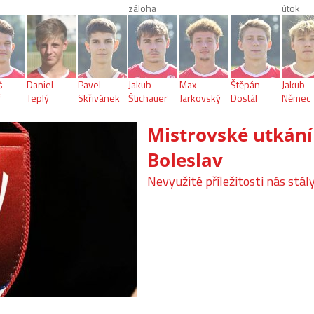
záloha
útok
š
Daniel
Pavel
Jakub
Max
Štěpán
Jakub
ř
Teplý
Skřivánek
Štichauer
Jarkovský
Dostál
Němec
Mistrovské utkání
Boleslav
Nevyužité příležitosti nás stál