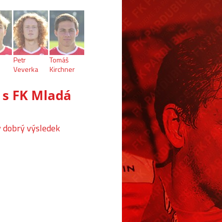
Petr
Tomáš
Veverka
Kirchner
 s FK Mladá
y dobrý výsledek