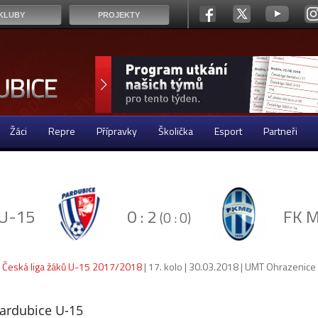
KLUBY
PROJEKTY
Žáci
Repre
Přípravky
Školička
Esport
Partneři
5
 U-15
0 : 2
FK M
(0 : 0)
Česká liga žáků U-15 2017/2018
| 17. kolo | 30.03.2018 | UMT Ohrazenice
Pardubice U-15