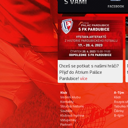
Chceš se potkat s našimi hráči?
Přijď do Atrium Paláce
Pardubice!
více
Klub
A-Tým
Vedení klubu
Kádr
Kontakty
Rozpis u
Stručná historie
Tabulka F
Soutěže
Články
Klubová hymna
B-tým
Vstupenky
Partneři