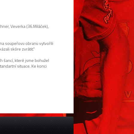
rchner, Veverka (36.Miláček),
na soupeřovu obranu vytvořili
ázali skóre zvrátit."
ch šancí, které jsme bohužel
tandartní situace. Ke konci