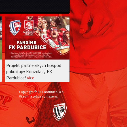
Projekt partnerských hospod
pokračuje: Konzuláty FK
Pardubice!
více
Copyright © FK Pardubice, a.s.
Všechna práva vyhrazena.