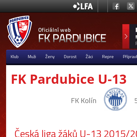
Klub
Muži
Ženy
Dorost
Žáci
Repre
Příprav
FK Pardubice U-13
FK Kolín
Česká liga žáků U-13 2015/