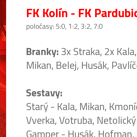
FK Kolín - FK Pardubic
poločasy: 5:0, 1:2, 3:2, 7:0
Branky:
3x Straka, 2x Kala
Mikan, Belej, Husák, Pavlíč
Sestavy:
Starý - Kala, Mikan, Kmoníč
Vverka, Votruba, Netolický 
Gamper - Husák, Hofman, B