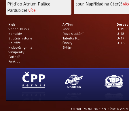
Přijď do Atrium Paláce
tour. Například na úterý!
víc
Pardubice!
více
Klub
A-Tým
Dorost
Vedení klubu
Kádr
U-19
Kontakty
Rozpis utkání
U-18
Stručná historie
Tabulka F:L
U-17
Soutěže
Články
U-16
Klubová hymna
B-tým
Vstupenky
Partneři
Fanklub
FOTBAL PARDUBICE a.s. Sídlo: K Vinici