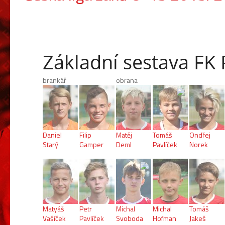
Základní sestava FK
brankář
obrana
Daniel
Filip
Matěj
Tomáš
Ondřej
Starý
Gamper
Deml
Pavlíček
Norek
Matyáš
Petr
Michal
Michal
Tomáš
Vašíček
Pavlíček
Svoboda
Hofman
Jakeš