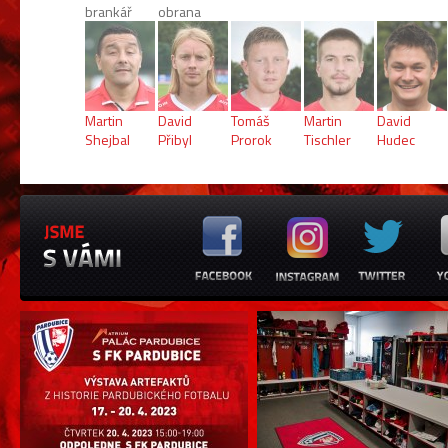
brankář
obrana
Martin
David
Tomáš
Martin
David
Shejbal
Přibyl
Prorok
Tischler
Hudec