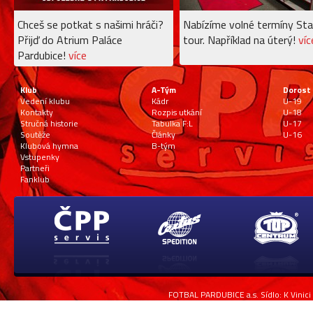
Chceš se potkat s našimi hráči?
Nabízíme volné termíny Sta
Přijď do Atrium Paláce
tour. Například na úterý!
víc
Pardubice!
více
Klub
A-Tým
Dorost
Vedení klubu
Kádr
U-19
Kontakty
Rozpis utkání
U-18
Stručná historie
Tabulka F:L
U-17
Soutěže
Články
U-16
Klubová hymna
B-tým
Vstupenky
Partneři
Fanklub
FOTBAL PARDUBICE a.s. Sídlo: K Vinici