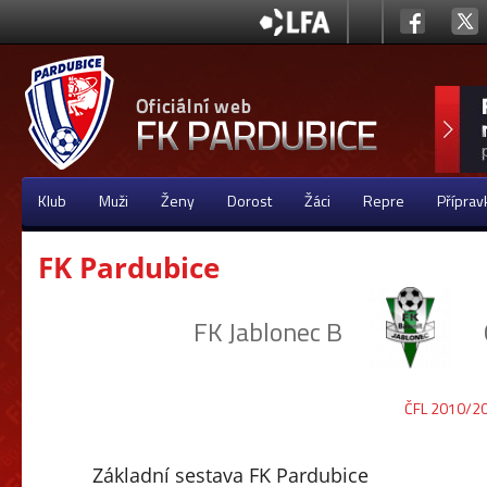
Klub
Muži
Ženy
Dorost
Žáci
Repre
Příprav
FK Pardubice
FK Jablonec B
ČFL 2010/2
Základní sestava FK Pardubice