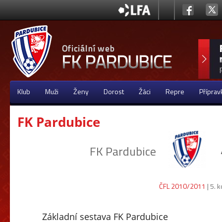
Klub
Muži
Ženy
Dorost
Žáci
Repre
Příprav
FK Pardubice
FK Pardubice
ČFL 2010/2011
| 5. 
Základní sestava FK Pardubice