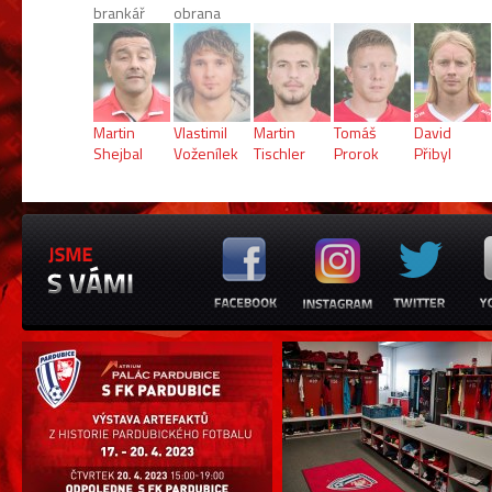
brankář
obrana
Martin
Vlastimil
Martin
Tomáš
David
Shejbal
Voženílek
Tischler
Prorok
Přibyl