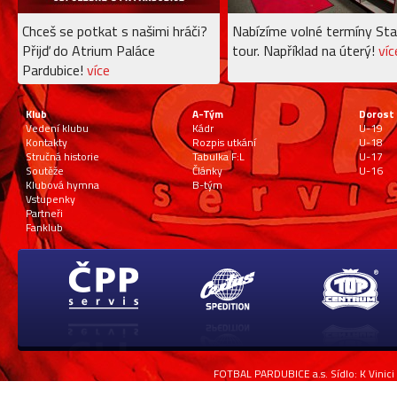
Chceš se potkat s našimi hráči?
Nabízíme volné termíny Sta
Přijď do Atrium Paláce
tour. Například na úterý!
víc
Pardubice!
více
Klub
A-Tým
Dorost
Vedení klubu
Kádr
U-19
Kontakty
Rozpis utkání
U-18
Stručná historie
Tabulka F:L
U-17
Soutěže
Články
U-16
Klubová hymna
B-tým
Vstupenky
Partneři
Fanklub
FOTBAL PARDUBICE a.s. Sídlo: K Vinici