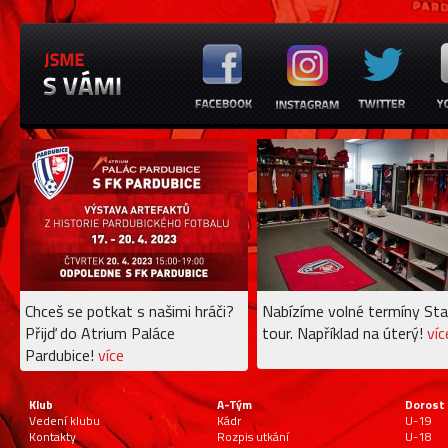
Chceš se potkat s našimi hráči?
Nabízíme volné termíny Sta
Přijď do Atrium Paláce
tour. Například na úterý!
víc
Pardubice!
více
Klub
A-Tým
Dorost
Vedení klubu
Kádr
U-19
Kontakty
Rozpis utkání
U-18