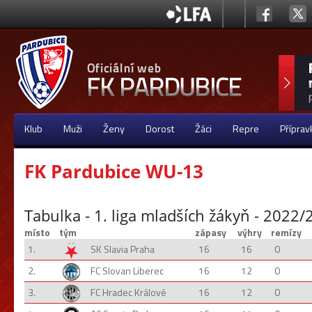
Klub
Muži
Ženy
Dorost
Žáci
Repre
Příprav
FK Pardubice WU-13
Tabulka - 1. liga mladších žákyň - 2022
místo
tým
zápasy
výhry
remízy
1.
SK Slavia Praha
16
16
0
2.
FC Slovan Liberec
16
12
0
3.
FC Hradec Králové
16
12
0