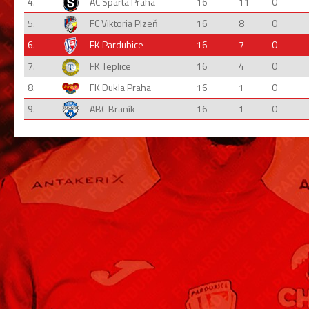
4.
AC Sparta Praha
16
11
0
5.
FC Viktoria Plzeň
16
8
0
6.
FK Pardubice
16
7
0
7.
FK Teplice
16
4
0
8.
FK Dukla Praha
16
1
0
9.
ABC Braník
16
1
0