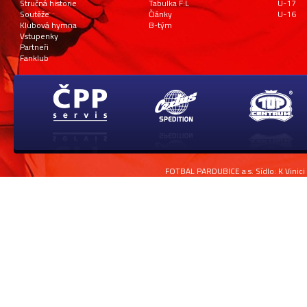
Stručná historie
Tabulka F:L
U-17
Soutěže
Články
U-16
Klubová hymna
B-tým
Vstupenky
Partneři
Fanklub
FOTBAL PARDUBICE a.s. Sídlo: K Vinici