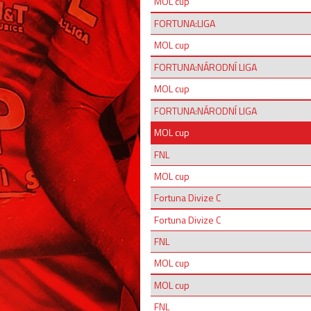
MOL cup
FORTUNA:LIGA
MOL cup
FORTUNA:NÁRODNÍ LIGA
MOL cup
FORTUNA:NÁRODNÍ LIGA
MOL cup
FNL
MOL cup
Fortuna Divize C
Fortuna Divize C
FNL
MOL cup
MOL cup
FNL