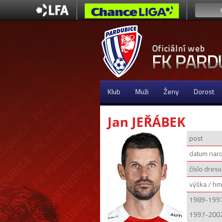
Klub
Muži
Ženy
Dorost
Jan JEŘÁBEK
post
datum nar
číslo dresu
výška / hm
1989-1997
1997-2002