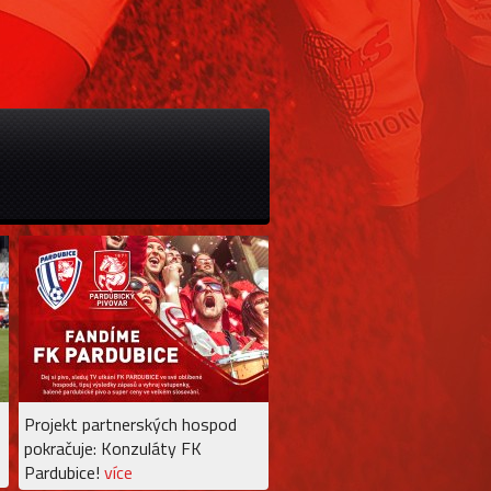
Projekt partnerských hospod
pokračuje: Konzuláty FK
Pardubice!
více