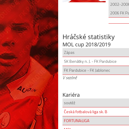
2002-2006
2006 FK P
Hráčské statistiky
MOL cup 2018/2019
Zápas
SK Benátky n. J. - FK Pardubice
FK Pardubice - FK Jablonec
V sezóně
Kariéra
soutěž
Česká fotbalová liga sk. B
FORTUNA:LIGA