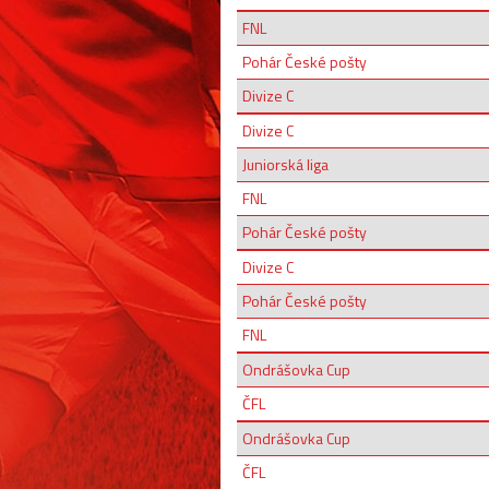
FNL
Pohár České pošty
Divize C
Divize C
Juniorská liga
FNL
Pohár České pošty
Divize C
Pohár České pošty
FNL
Ondrášovka Cup
ČFL
Ondrášovka Cup
ČFL