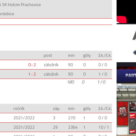
 SK Holcim Prachovice
ardubice
post
min
góly
ž.k./č.k.
0 : 2
záložník
90
0
0 / 0
1 : 2
záložník
90
0
1 / 0
180
0
1 / 0
ročník
záp.
min
góly
ž.k./č.k.
2021/2022
3
270
1
0 / 0
2021/2022
29
2364
1
10 / 1