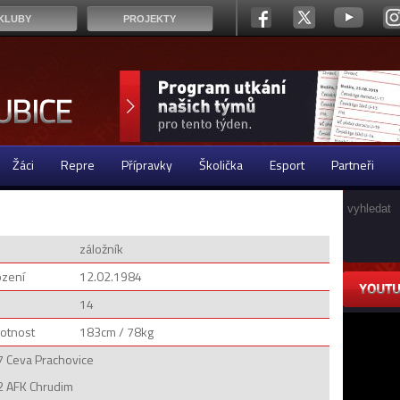
KLUBY
PROJEKTY
Žáci
Repre
Přípravky
Školička
Esport
Partneři
záložník
ození
12.02.1984
14
otnost
183cm / 78kg
 Ceva Prachovice
 AFK Chrudim