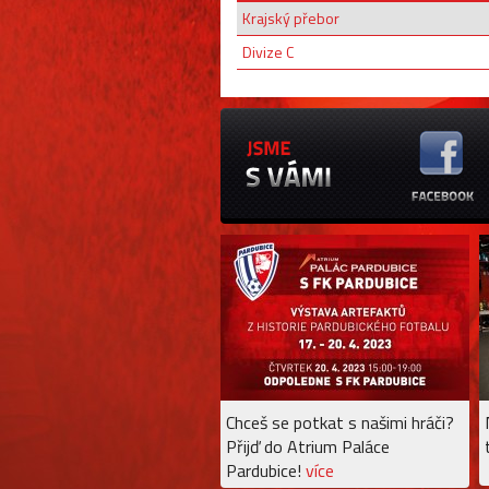
Krajský přebor
Divize C
Chceš se potkat s našimi hráči?
Přijď do Atrium Paláce
Pardubice!
více