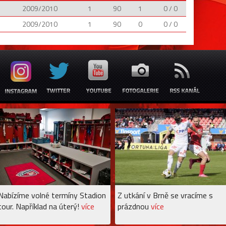
2009/2010
1
90
1
0 / 0
2009/2010
1
90
0
0 / 0
Nabízíme volné termíny Stadion
Z utkání v Brně se vracíme s
tour. Například na úterý!
více
prázdnou
více