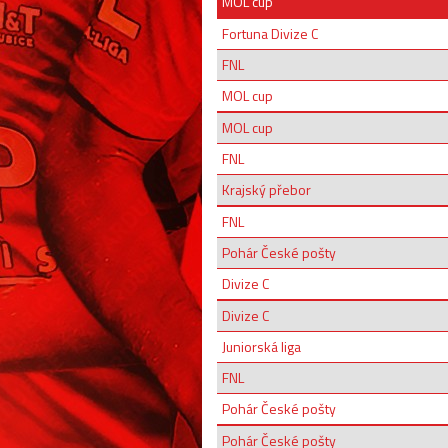
MOL cup
Fortuna Divize C
FNL
MOL cup
MOL cup
FNL
Krajský přebor
FNL
Pohár České pošty
Divize C
Divize C
Juniorská liga
FNL
Pohár České pošty
Pohár České pošty