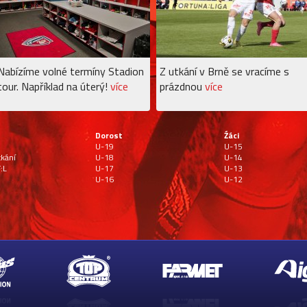
Nabízíme volné termíny Stadion
Z utkání v Brně se vracíme s
tour. Například na úterý!
více
prázdnou
více
Dorost
Źáci
U-19
U-15
tkání
U-18
U-14
:L
U-17
U-13
U-16
U-12