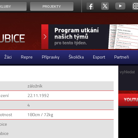
KLUBY
PROJEKTY
Žáci
Repre
Přípravky
Školička
Esport
Partneři
záložník
ození
22.11.1992
4
otnost
180cm / 72kg
bice
ubice