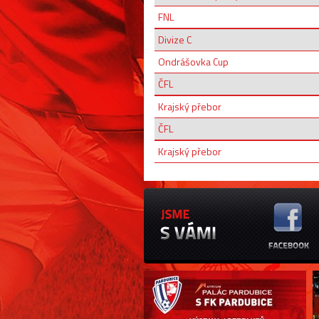
FNL
Divize C
Ondrášovka Cup
ČFL
Krajský přebor
ČFL
Krajský přebor