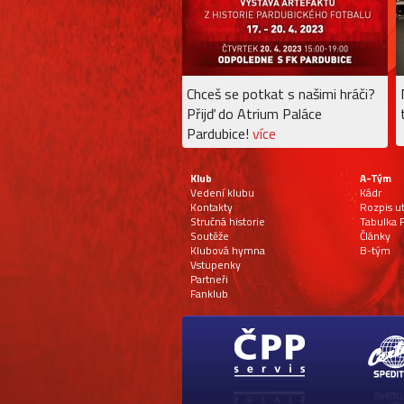
Chceš se potkat s našimi hráči?
Přijď do Atrium Paláce
Pardubice!
více
Klub
A-Tým
Vedení klubu
Kádr
Kontakty
Rozpis u
Stručná historie
Tabulka F
Soutěže
Články
Klubová hymna
B-tým
Vstupenky
Partneři
Fanklub