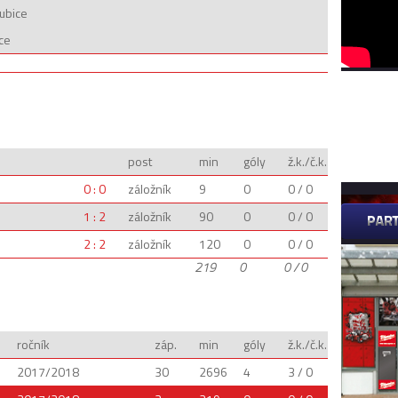
ubice
ce
post
min
góly
ž.k./č.k.
0 : 0
záložník
9
0
0 / 0
1 : 2
záložník
90
0
0 / 0
2 : 2
záložník
120
0
0 / 0
219
0
0 / 0
ročník
záp.
min
góly
ž.k./č.k.
2017/2018
30
2696
4
3 / 0