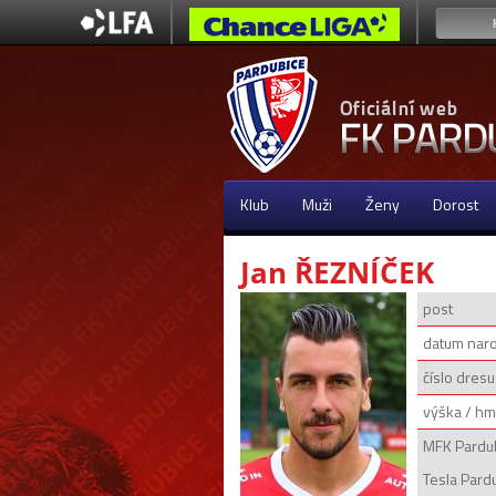
Klub
Muži
Ženy
Dorost
Jan ŘEZNÍČEK
post
datum nar
číslo dresu
výška / hm
MFK Pardu
Tesla Pard