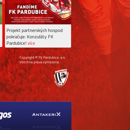
Projekt partnerských hospod
pokračuje: Konzuláty FK
Pardubice!
více
Copyright © FK Pardubice, a.s.
Všechna práva vyhrazena.