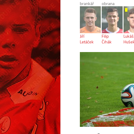
brankář
obrana
Jiří
Filip
Lukáš
Letáček
Čihák
Huše