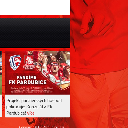
Projekt partnerských hospod
pokračuje: Konzuláty FK
Pardubice!
více
Copyright © FK Pardubice, a.s.