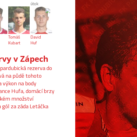
útok
Tomáš
David
Kubart
Huf
rvy v Zápech
 pardubická rezerva do
ývá na půdě tohoto
a výkon na body
brance Hufa, domácí brzy
elkém množství
 gól za záda Letáčka