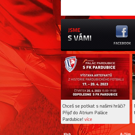
Chceš se potkat s našimi hráči?
Přijď do Atrium Paláce
Pardubice!
více
Klub
A-Tým