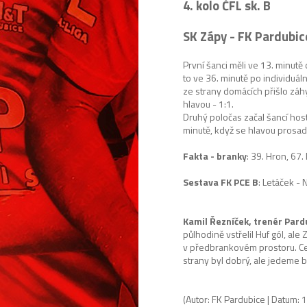
4. kolo ČFL sk. B
SK Zápy - FK Pardubice
První šanci měli ve 13. minutě
to ve 36. minutě po individuál
ze strany domácích přišlo záh
hlavou - 1:1.
Druhý poločas začal šancí hostí
minutě, když se hlavou prosadil
Fakta - branky
: 39. Hron, 67.
Sestava FK PCE B
: Letáček -
N
Kamil Řezníček, trenér Pard
půlhodině vstřelil Huf gól, al
v předbrankovém prostoru. Cel
strany byl dobrý, ale jedeme 
(Autor: FK Pardubice | Datum: 1