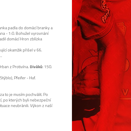
branka padla do domácí branky a
ana - 1:0. Bohužel vyrovnání
adil domácí Hron zblízka
ující okamžik přišel v 66.
..
Urban z Protivína.
Diváků
: 150.
týblo), Pfeifer - Huf.
 za to je musím pochválit. Po
cí, po kterých byli nebezpeční
tuace neubránili. Výkon z naší