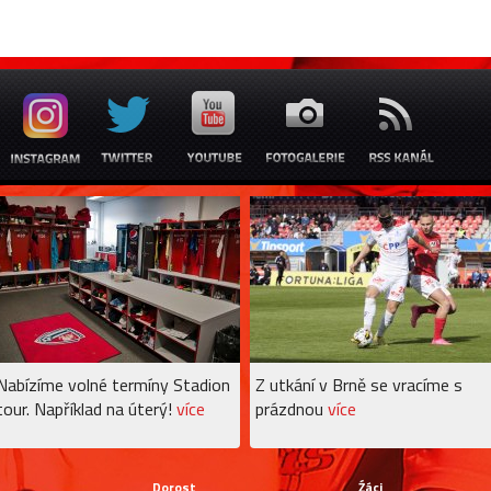
Nabízíme volné termíny Stadion
Z utkání v Brně se vracíme s
tour. Například na úterý!
více
prázdnou
více
Dorost
Źáci