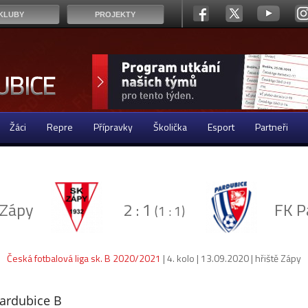
KLUBY
PROJEKTY
Žáci
Repre
Přípravky
Školička
Esport
Partneři
 Zápy
2 : 1
FK P
(1 : 1)
Česká fotbalová liga sk. B 2020/2021
| 4. kolo | 13.09.2020 | hřiště Zápy
Pardubice B