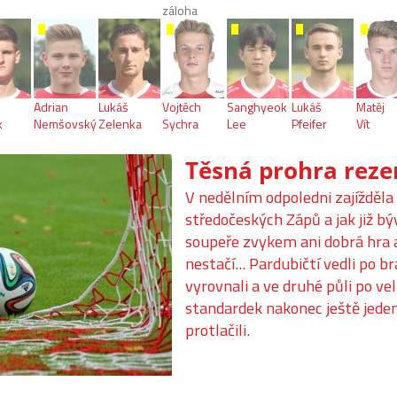
záloha
Adrian
Lukáš
Vojtěch
Sanghyeok
Lukáš
Matěj
k
Nemšovský
Zelenka
Sychra
Lee
Pfeifer
Vít
Těsná prohra reze
V nedělním odpoledni zajížděla
středočeských Zápů a jak již b
soupeře zvykem ani dobrá hra 
nestačí... Pardubičtí vedli po 
vyrovnali a ve druhé půli po v
standardek nakonec ještě jeden
protlačili.