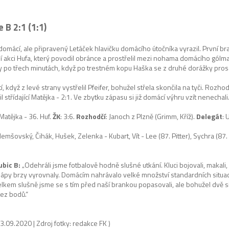
 B 2:1 (1:1)
 domácí, ale připravený Letáček hlavičku domácího útočníka vyrazil. První 
ní akci Hufa, který povodil obránce a prostřelil mezi nohama domácího gólm
y po třech minutách, když po trestném kopu Haška se z druhé dorážky pros
, když z levé strany vystřelil Pfeifer, bohužel střela skončila na tyči. Rozhod
 střídající Matějka - 2:1. Ve zbytku zápasu si již domácí výhru vzít nenechali.
 Matějka - 36. Huf.
ŽK
: 3:6.
Rozhodčí
: Janoch z Plzně (Grimm, Kříž).
Delegát
: 
emšovský, Čihák, Hušek, Zelenka - Kubart, Vít - Lee (87. Pitter), Sychra (87. S
ubic B:
„Odehráli jsme fotbalově hodně slušné utkání. Kluci bojovali, makali,
e Zápy brzy vyrovnaly. Domácím nahrávalo velké množství standardních situa
kem slušně jsme se s tím před naší brankou popasovali, ale bohužel dvě si
bez bodů.“
3.09.2020 | Zdroj fotky: redakce FK )