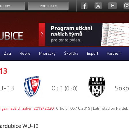
KLUBY
PROJEKTY
Žáci
Repre
Přípravky
Školička
Esport
Partneři
13
WU-13
0 : 1
Soko
(0 : 0)
 liga mladších žákyň 2019/2020
| 6. kolo | 06.10.2019 | Letní stadion Pardub
Pardubice WU-13