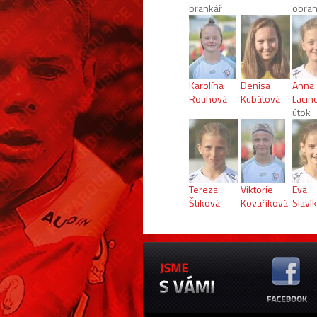
brankář
obra
Karolína
Denisa
Anna
Rouhová
Kubátová
Lacin
útok
Tereza
Viktorie
Eva
Štiková
Kovaříková
Slaví