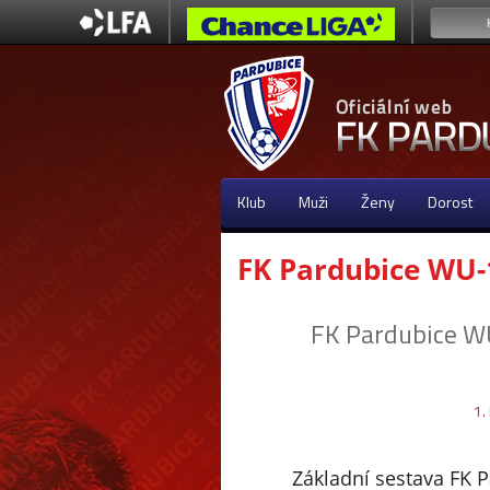
Klub
Muži
Ženy
Dorost
FK Pardubice WU-
FK Pardubice 
1.
Základní sestava FK 