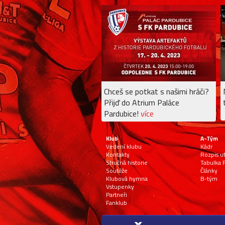
Chceš se potkat s našimi hráči?
Přijď do Atrium Paláce
Pardubice!
více
Klub
A-Tým
Vedení klubu
Kádr
Kontakty
Rozpis u
Stručná historie
Tabulka F
Soutěže
Články
Klubová hymna
B-tým
Vstupenky
Partneři
Fanklub