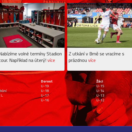
Nabízíme volné termíny Stadion
Z utkání v Brně se vracíme s
tour. Například na úterý!
více
prázdnou
více
Dorost
Źáci
U-19
U-15
tkání
U-18
U-14
:L
U-17
U-13
U-16
U-12