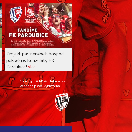
Projekt partnerských hospod
pokračuje: Konzuláty FK
Pardubice!
více
Copyright © FK Pardubice, a.s.
Všechna práva vyhrazena.