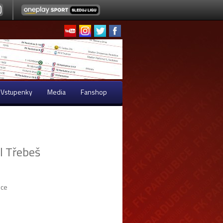
Vstupenky
Media
Fanshop
l Třebeš
ice