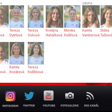
na
záloha
Tereza
Tereza
Kristýna
Monika
Kamila
Eliška
ová
Dytrtová
Sisková
Hubáčková
Kolářová
Vamberová
Tučkov
Kamila
Tereza
ková
Kozáková
Kožíšková