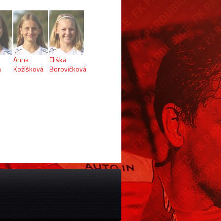
Anna
Eliška
á
Kožíšková
Borovičková