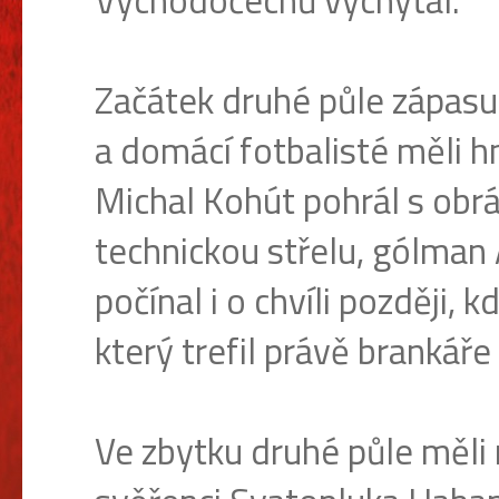
Východočechů vychytal.
Začátek druhé půle zápasu
a domácí fotbalisté měli h
Michal Kohút pohrál s obr
technickou střelu, gólman 
počínal i o chvíli později, 
který trefil právě brankáře
Ve zbytku druhé půle měli 