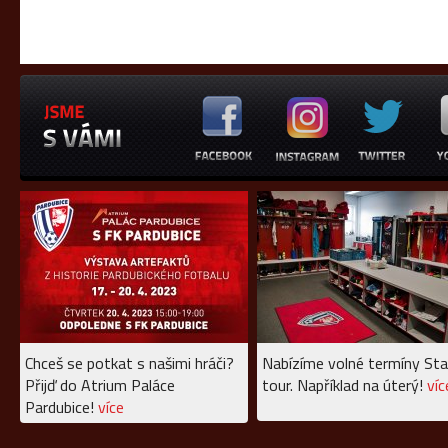
Chceš se potkat s našimi hráči?
Nabízíme volné termíny Sta
Přijď do Atrium Paláce
tour. Například na úterý!
víc
Pardubice!
více