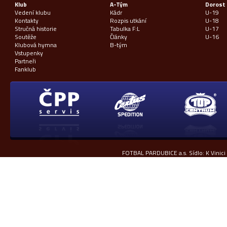
Klub
A-Tým
Dorost
Vedení klubu
Kádr
U-19
Kontakty
Rozpis utkání
U-18
Stručná historie
Tabulka F:L
U-17
Soutěže
Články
U-16
Klubová hymna
B-tým
Vstupenky
Partneři
Fanklub
FOTBAL PARDUBICE a.s. Sídlo: K Vinici