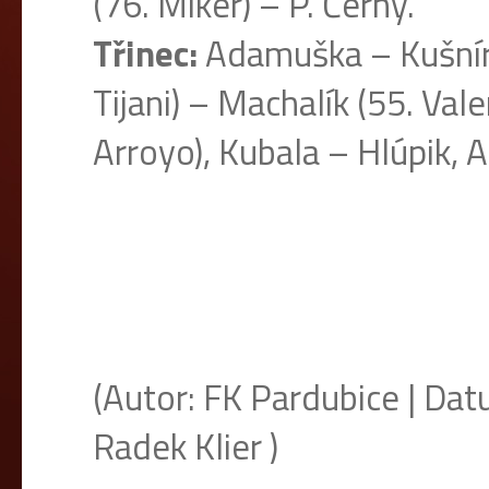
(76. Miker) – P. Černý.
Třinec:
Adamuška – Kušnír (
Tijani) – Machalík (55. Vale
Arroyo), Kubala – Hlúpik, A
(Autor: FK Pardubice | Dat
Radek Klier )