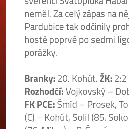
svěřenci Svatopluka Haban
neměl. Za celý zápas na něj
Pardubice tak odčinily pro
hosté poprvé po sedmi lig
porážky.
Branky:
20. Kohút.
ŽK:
2:2 
Rozhodčí:
Vojkovský – Dob
FK PCE:
Šmíd – Prosek, Tom
(C) – Kohút, Solil (85. Sokol