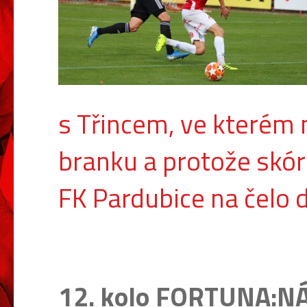
s Třincem, ve kterém n
branku a protože skór
FK Pardubice na čelo 
12. kolo FORTUNA:N