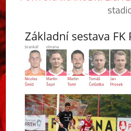
stadi
Základní sestava FK
brankář
obrana
Nicolas
Martin
Martin
Tomáš
Jan
Šmíd
Šejvl
Toml
Čelůstka
Prosek