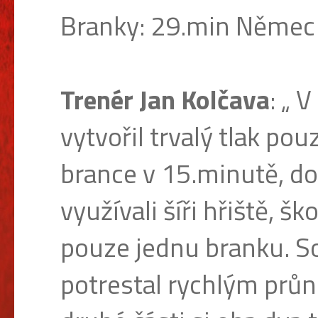
Branky: 29.min Němec 
Trenér Jan Kolčava
: „ 
vytvořil trvalý tlak po
brance v 15.minutě, d
využívali šíři hřiště, šk
pouze jednu branku. S
potrestal rychlým průn