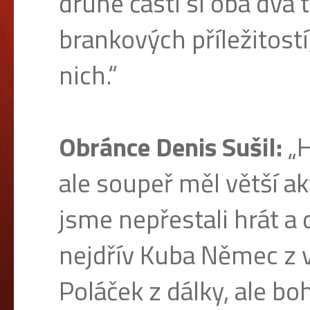
druhé části si oba dva 
brankových příležitostí
nich.“
Obránce Denis Sušil:
„H
ale soupeř měl větší akt
jsme nepřestali hrát a 
nejdřív Kuba Němec z vo
Poláček z dálky, ale b