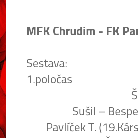
MFK Chrudim - FK Par
Sestava:
1.poločas
Š
Sušil – Bespe
Pavlíček T. (19.Ká