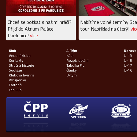
Chceš se potkat s našimi hráči?
Nabízíme volné termíny Sta
Přijď do Atrium Paláce
tour. Například na úterý!
víc
Pardubice!
více
Klub
A-Tým
Dorost
Vedení klubu
Kádr
U-19
Kontakty
Rozpis utkání
U-18
Stručná historie
Tabulka F:L
U-17
Soutěže
Články
U-16
Klubová hymna
B-tým
Vstupenky
Partneři
Fanklub