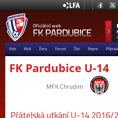
Klub
Muži
Ženy
Dorost
Žáci
Repre
Příprav
FK Pardubice U-14
MFK Chrudim
Přátelská utkání U-14 2016/