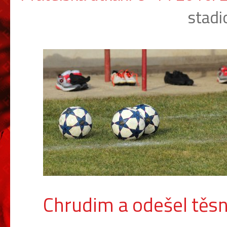
stadi
Chrudim a odešel těs