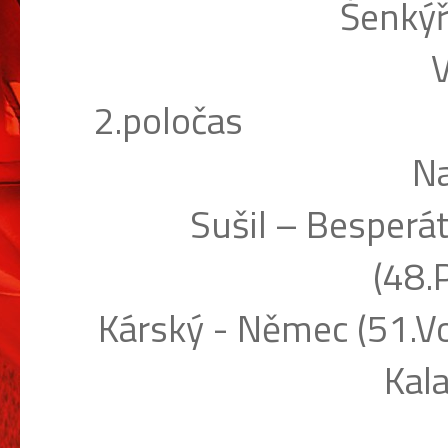
Šenkýř
V
2.poločas
Na
Sušil – Besperát
(48.P
Kárský - Němec (51.Vo
Kala