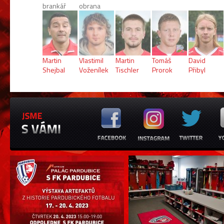
brankář
obrana
Martin
Vlastimil
Martin
Tomáš
David
Shejbal
Voženílek
Tischler
Prorok
Přibyl