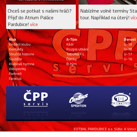
Chceš se potkat s našimi hráči?
Nabízíme volné termíny Sta
Přijď do Atrium Paláce
tour. Například na úterý!
víc
Pardubice!
více
Klub
A-Tým
Dorost
Vedení klubu
Kádr
U-19
Kontakty
Rozpis utkání
U-18
Stručná historie
Tabulka F:L
U-17
Soutěže
Články
U-16
Klubová hymna
B-tým
Vstupenky
Partneři
Fanklub
FOTBAL PARDUBICE a.s. Sídlo: K Vinici