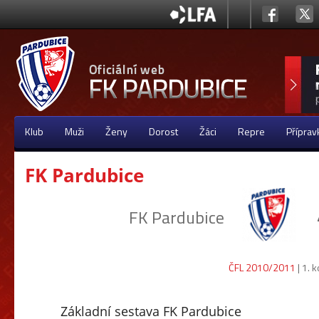
Klub
Muži
Ženy
Dorost
Žáci
Repre
Příprav
FK Pardubice
FK Pardubice
ČFL 2010/2011
| 1. 
Základní sestava FK Pardubice