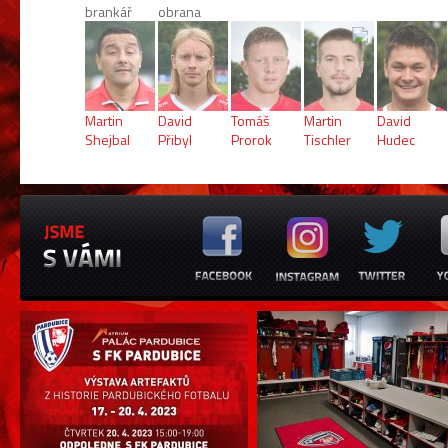
brankář
obrana
Martin
David
Tomáš
Martin
David
Shejbal
Přibyl
Prorok
Tischler
Hudec