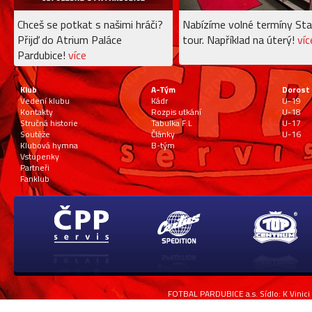
Chceš se potkat s našimi hráči?
Nabízíme volné termíny Sta
Přijď do Atrium Paláce
tour. Například na úterý!
víc
Pardubice!
více
Klub
A-Tým
Dorost
Vedení klubu
Kádr
U-19
Kontakty
Rozpis utkání
U-18
Stručná historie
Tabulka F:L
U-17
Soutěže
Články
U-16
Klubová hymna
B-tým
Vstupenky
Partneři
Fanklub
FOTBAL PARDUBICE a.s. Sídlo: K Vinici