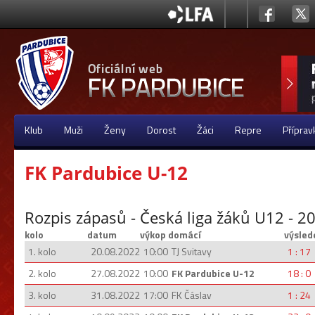
Klub
Muži
Ženy
Dorost
Žáci
Repre
Příprav
FK Pardubice U-12
Rozpis zápasů - Česká liga žáků U12 - 
kolo
datum
výkop
domácí
výsled
1. kolo
20.08.2022
10:00
TJ Svitavy
1 : 17
2. kolo
27.08.2022
10:00
FK Pardubice U-12
18 : 0
3. kolo
31.08.2022
17:00
FK Čáslav
1 : 24