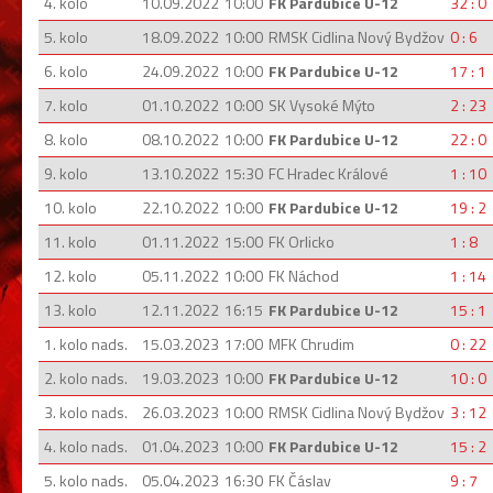
4. kolo
10.09.2022
10:00
FK Pardubice U-12
32 : 0
5. kolo
18.09.2022
10:00
RMSK Cidlina Nový Bydžov
0 : 6
6. kolo
24.09.2022
10:00
FK Pardubice U-12
17 : 1
7. kolo
01.10.2022
10:00
SK Vysoké Mýto
2 : 23
8. kolo
08.10.2022
10:00
FK Pardubice U-12
22 : 0
9. kolo
13.10.2022
15:30
FC Hradec Králové
1 : 10
10. kolo
22.10.2022
10:00
FK Pardubice U-12
19 : 2
11. kolo
01.11.2022
15:00
FK Orlicko
1 : 8
12. kolo
05.11.2022
10:00
FK Náchod
1 : 14
13. kolo
12.11.2022
16:15
FK Pardubice U-12
15 : 1
1. kolo nads.
15.03.2023
17:00
MFK Chrudim
0 : 22
2. kolo nads.
19.03.2023
10:00
FK Pardubice U-12
10 : 0
3. kolo nads.
26.03.2023
10:00
RMSK Cidlina Nový Bydžov
3 : 12
4. kolo nads.
01.04.2023
10:00
FK Pardubice U-12
15 : 2
5. kolo nads.
05.04.2023
16:30
FK Čáslav
9 : 7