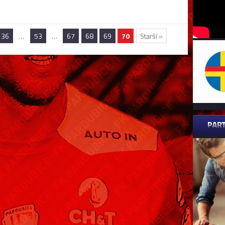
36
…
53
…
67
68
69
70
Starší »