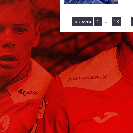
« Novější
1
…
18
…