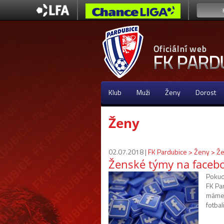
Klub
Muži
Ženy
Dorost
Ženy
02.07.2018 |
FK Pardubice > Ženy > Ž
Ženské týmy na faceb
Pokud
FK Pa
máme 
fotbal