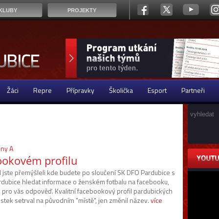
KLUBY
PROJEKTY
Žáci
Repre
Přípravky
Školička
Esport
Partneři
eny A
ookovém profilu
 jste přemýšleli kde budete po sloučení SK DFO Pardubice s
rdubice hledat informace o ženském fotbalu na facebooku,
pro vás odpověď. Kvalitní facebookový profil pardubických
istek setrval na původním "místě", jen změnil název.
více