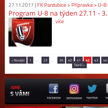
27.11.2017 |
FK Pardubice > Přípravka > U-8
Program U-8 na týden 27.11 - 3
více
« Novější
1
…
23
…
39
40
41
42
43
44
Starší »