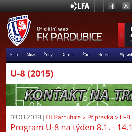
Klub
Muži
Ženy
Dorost
Žáci
Repre
Příprav
U-8 (2015)
03.01.2018 |
FK Pardubice > Přípravka > U-8
Program U-8 na týden 8.1. - 14.1