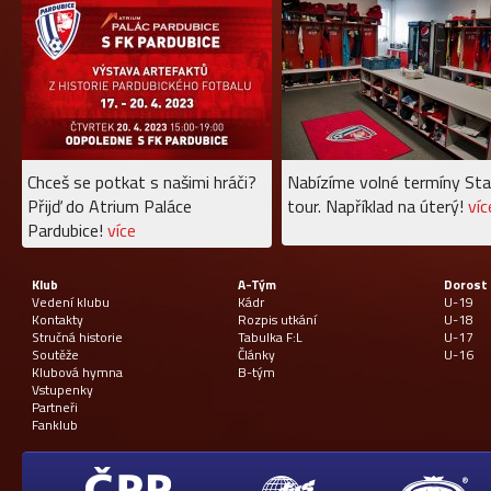
Chceš se potkat s našimi hráči?
Nabízíme volné termíny Sta
Přijď do Atrium Paláce
tour. Například na úterý!
víc
Pardubice!
více
Klub
A-Tým
Dorost
Vedení klubu
Kádr
U-19
Kontakty
Rozpis utkání
U-18
Stručná historie
Tabulka F:L
U-17
Soutěže
Články
U-16
Klubová hymna
B-tým
Vstupenky
Partneři
Fanklub