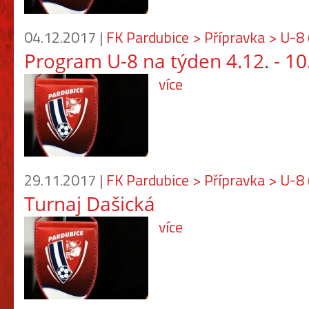
04.12.2017 |
FK Pardubice > Přípravka > U-8
Program U-8 na týden 4.12. - 1
více
29.11.2017 |
FK Pardubice > Přípravka > U-8
Turnaj Dašická
více