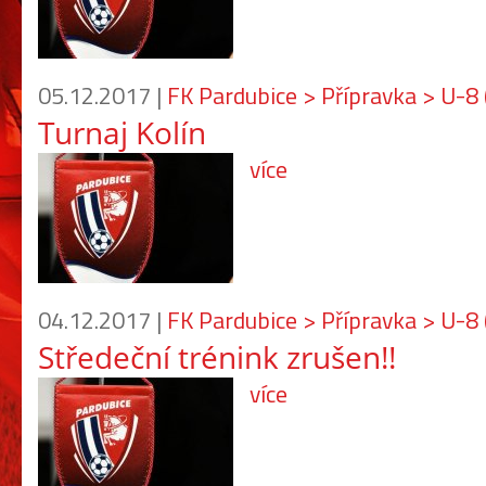
05.12.2017 |
FK Pardubice > Přípravka > U-8
Turnaj Kolín
více
04.12.2017 |
FK Pardubice > Přípravka > U-8
Středeční trénink zrušen!!
více