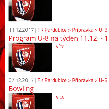
11.12.2017 |
FK Pardubice > Přípravka > U-8
Program U-8 na týden 11.12. - 
více
07.12.2017 |
FK Pardubice > Přípravka > U-8
Bowling
více