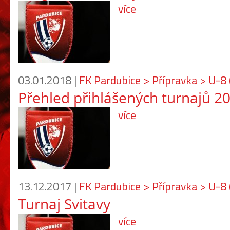
více
03.01.2018 |
FK Pardubice > Přípravka > U-8
Přehled přihlášených turnajů 2
více
13.12.2017 |
FK Pardubice > Přípravka > U-8
Turnaj Svitavy
více