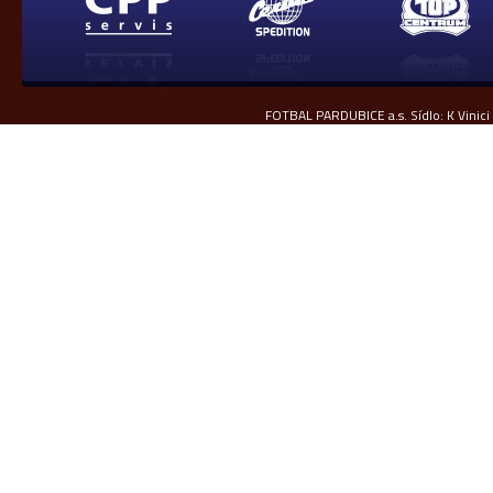
FOTBAL PARDUBICE a.s. Sídlo: K Vinici