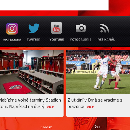
Nabízíme volné termíny Stadion
Z utkání v Brně se vracíme s
tour. Například na úterý!
více
prázdnou
více
Dorost
Źáci