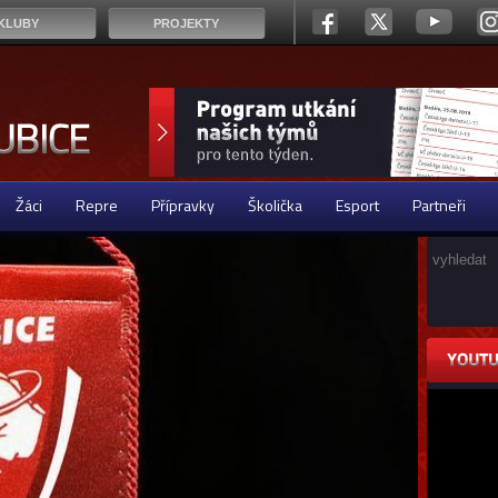
KLUBY
PROJEKTY
Žáci
Repre
Přípravky
Školička
Esport
Partneři