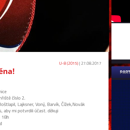
U-8 (2015)
| 27.08.2017
ěna!
nice
tě číslo 2.
, Lajksner, Voný, Barvík, Čížek,Novák
i potvrdili účast. děkuji
- 18h
zd