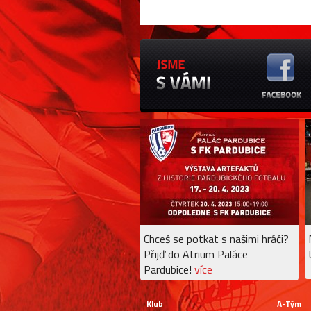
Chceš se potkat s našimi hráči?
Přijď do Atrium Paláce
Pardubice!
více
Klub
A-Tým