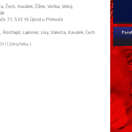
ch, Kaválek, Čížek, Voňka, Volný,
k
uče 77, 533 16 Újezd u Přelouče
, Lajksner, Lisy, Valenta, Kavalek, Cech
17 | Zdroj fotky: )