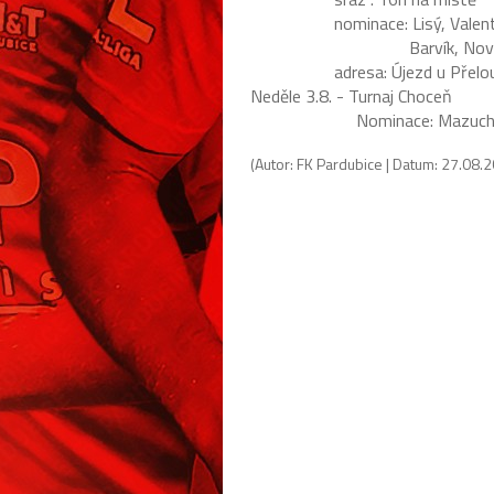
nominace: Lisý, Valenta, Če
Barvík, Nová
adresa:
Újezd u Přelo
Neděle 3.8. - Turnaj Choceň
Nominace: Mazuch, Rostlapil
(Autor: FK Pardubice | Datum: 27.08.20