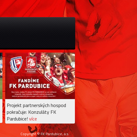
Projekt partnerských hospod
pokračuje: Konzuláty FK
Pardubice!
více
Copyright © FK Pardubice, a.s.