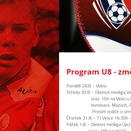
Program U8 - zm
Pondělí 28.8. - Volno
Středa 30.8. - Okresní miniliga Vi
sraz: 16h na Vinici u hřiš
nominace: Mazuch, Roštlapil
Prosím rodiče o sms, aby m
Čtvrtek 31.8. - TJ Vinice 16.30h 
Pátek 1.8. - Okresní miniliga Úje
sraz : 16h na místě