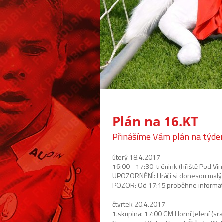
Plán na 16.KT
Přinášíme Vám plán na týden
úterý 18.4.2017
16:00 - 17:30 trénink (hřiště Pod Vini
UPOZORNĚNÍ: Hráči si donesou malý 
POZOR: Od 17:15 proběhne informativ
čtvrtek 20.4.2017
1.skupina: 17:00 OM Horní Jelení (sr