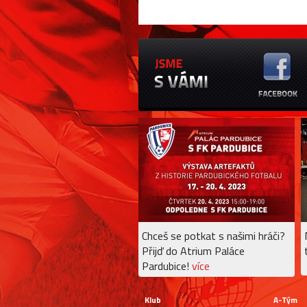
Chceš se potkat s našimi hráči?
Přijď do Atrium Paláce
Pardubice!
více
Klub
A-Tým