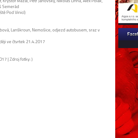
 Kryštof Mazal, Petr Janovský, Nikolas Linha, Alex Polák,
áš Semerád
ště Pod Vinicí)
bová, Lanškroun, Nemošice, odjezd autobusem, sraz v
ěji ve čtvrtek 21.4.2017
17 | Zdroj fotky: )