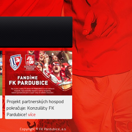
Projekt partnerských hospod
pokračuje: Konzuláty FK
Pardubice!
více
Copyright © FK Pardubice, a.s.