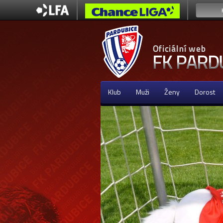
Klub
Muži
Ženy
Dorost