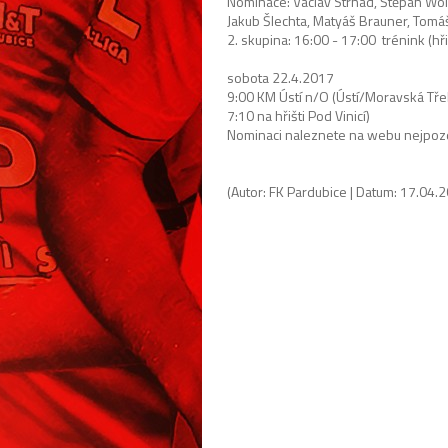
Nominace: Václav Strnad, Štěpán Wolf,
Jakub Šlechta, Matyáš Brauner, Tom
2. skupina: 16:00 - 17:00 trénink (hři
sobota 22.4.2017
9:00
KM Ústí n/O (Ústí/Moravská Tře
7:10 na hřišti Pod Vinicí)
Nominaci naleznete na webu nejpozd
(Autor: FK Pardubice | Datum: 17.04.20