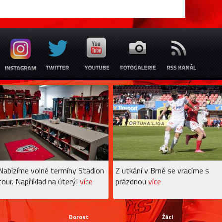
Nabízíme volné termíny Stadion
Z utkání v Brně se vracíme s
tour. Například na úterý!
více
prázdnou
více
Dorost
Źáci