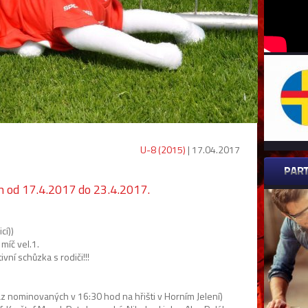
U-8 (2015)
| 17.04.2017
 od 17.4.2017 do 23.4.2017.
cí))
míč vel.1.
ní schůzka s rodiči!!!
az nominovaných v 16:30 hod na hřišti v Horním Jelení)