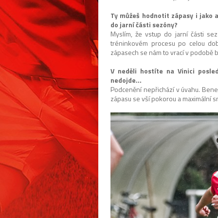
Ty můžeš hodnotit zápasy i jako a
do jarní části sezóny?
Myslím, že vstup do jarní části se
tréninkovém procesu po celou dobu
zápasech se nám to vrací v podobě 
V neděli hostíte na Vinici posl
nedojde…
Podcenění nepřichází v úvahu. Bene
zápasu se vší pokorou a maximální s