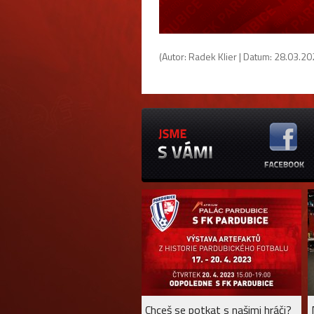
(Autor: Radek Klier | Datum: 28.03.202
Chceš se potkat s našimi hráči?