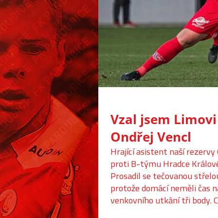
Vzal jsem Limovi 
Ondřej Vencl
Hrající asistent naší rezerv
proti B-týmu Hradce Králové 
Prosadil se tečovanou střelo
protože domácí neměli čas na
venkovního utkání tři body. 