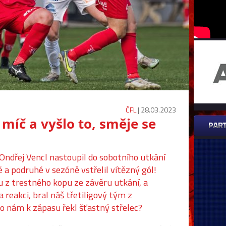
ČFL
| 28.03.2023
míč a vyšlo to, směje se
y Ondřej Vencl nastoupil do sobotního utkání
a podruhé v sezóně vstřelil vítězný gól!
u z trestného kopu ze závěru utkání, a
 reakci, bral náš třetiligový tým z
Co nám k zápasu řekl šťastný střelec?