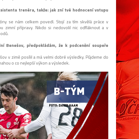
sistenta trenéra, takže: jak zní tvé hodnocení vstupu
zóny se nám celkem povedl. Stojí za tím skvělá práce v
 zimní přípravy. Nikdo si nedovolil nic odfláknout a v
bodů.
ední Benešov, předpokládám, že k podcenění soupeře
šov v zimě posílil a má velmi dobré výsledky. Půjdeme do
nahou o co nejlepší výkon a výsledek.