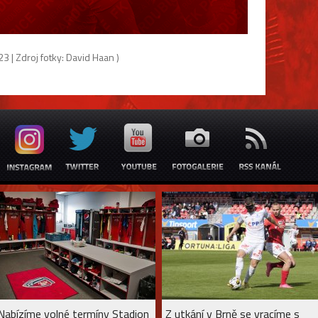
3 | Zdroj fotky: David Haan )
Nabízíme volné termíny Stadion
Z utkání v Brně se vracíme s