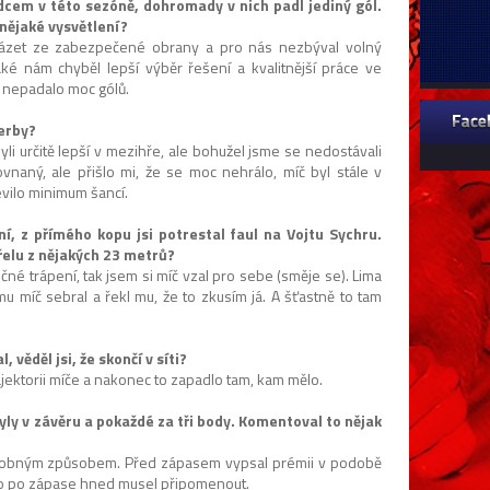
cem v této sezóně, dohromady v nich padl jediný gól.
nějaké vysvětlení?
cházet ze zabezpečené obrany a pro nás nezbýval volný
Také nám chyběl lepší výběr řešení a kvalitnější práce ve
č nepadalo moc gólů.
derby?
li určitě lepší v mezihře, ale bohužel jsme se nedostávali
vnaný, ale přišlo mi, že se moc nehrálo, míč byl stále v
evilo minimum šancí.
ní, z přímého kopu jsi potrestal faul na Vojtu Sychru.
řelu z nějakých 23 metrů?
né trápení, tak jsem si míč vzal pro sebe (směje se). Lima
m mu míč sebral a řekl mu, že to zkusím já. A šťastně to tam
, věděl jsi, že skončí v síti?
rajektorii míče a nakonec to zapadlo tam, kam mělo.
 byly v závěru a pokaždé za tři body. Komentoval to nějak
podobným způsobem. Před zápasem vypsal prémii v podobě
 to po zápase hned musel připomenout.