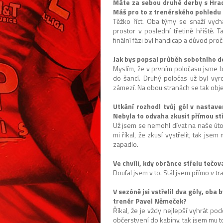
Máte za sebou druhé derby s Hrad
Máš pro to z trenérského pohledu 
Těžko říct. Oba týmy se snaží vy
prostor v poslední třetině hřiště. 
finální fázi byl handicap a důvod pro
Jak bys popsal průběh sobotního 
Myslím, že v prvním poločasu jsme by
do šancí. Druhý poločas už byl vyro
zámezí. Na obou stranách se tak obj
Utkání rozhodl tvůj gól v nastave
Nebyla to odvaha zkusit přímou st
Už jsem se nemohl dívat na naše útoč
mi říkal, že zkusí vystřelit, tak jse
zapadlo.
Ve chvíli, kdy obránce střelu tečoval
Doufal jsem v to. Stál jsem přímo v t
V sezóně jsi vstřelil dva góly, oba
trenér Pavel Němeček?
Říkal, že je vždy nejlepší vyhrát 
občerstvení do kabiny, tak jsem mu