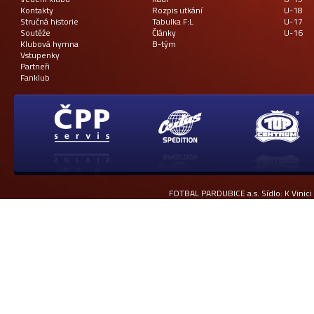
Kontakty
Rozpis utkání
U-18
Stručná historie
Tabulka F:L
U-17
Soutěže
Články
U-16
Klubová hymna
B-tým
Vstupenky
Partneři
Fanklub
FOTBAL PARDUBICE a.s. Sídlo: K Vinici