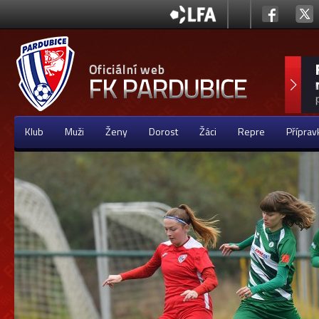
Klub
Muži
Ženy
Dorost
Žáci
Repre
Příprav