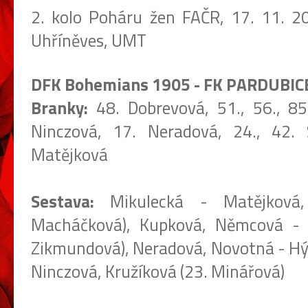
2. kolo Poháru žen FAČR, 17. 11. 2
Uhříněves, UMT
DFK Bohemians 1905 - FK PARDUBICE 
Branky:
48. Dobrevová, 51., 56., 85
Ninczová, 17. Neradová, 24., 42. 
Matějková
Sestava:
Mikulecká - Matějková,
Macháčková), Kupková, Němcová - S
Zikmundová), Neradová, Novotná - Hýlo
Ninczová, Kružíková (23. Minářová)