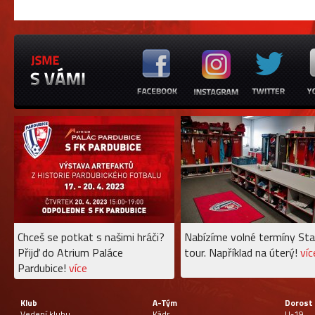
Chceš se potkat s našimi hráči?
Nabízíme volné termíny Sta
Přijď do Atrium Paláce
tour. Například na úterý!
víc
Pardubice!
více
Klub
A-Tým
Dorost
Vedení klubu
Kádr
U-19