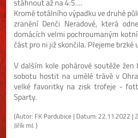
stáhnout až na 4:5....
Kromě totálního výpadku ve druhé půl
zranění Denči Neradové, která odn
domácích velmi pochroumaným kotní
část pro ni již skončila. Přejeme brzké
V dalším kole pohárové soutěže žen 
sobotu hostit na umělé trávě v Ohra
velké favoritky na zisk trofeje - fot
Sparty.
(Autor: FK Pardubice | Datum: 22.11.2022 | Z
Jiřík ml. )