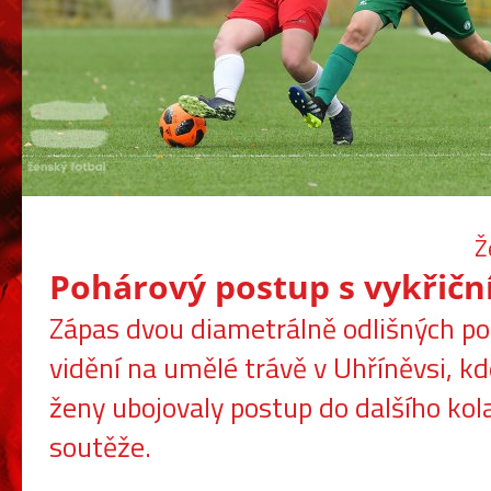
Ž
Pohárový postup s vykřič
Zápas dvou diametrálně odlišných po
vidění na umělé trávě v Uhříněvsi, k
ženy ubojovaly postup do dalšího kol
soutěže.