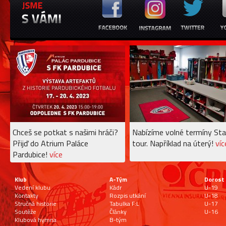
Chceš se potkat s našimi hráči?
Nabízíme volné termíny Sta
Přijď do Atrium Paláce
tour. Například na úterý!
víc
Pardubice!
více
Klub
A-Tým
Dorost
Vedení klubu
Kádr
U-19
Kontakty
Rozpis utkání
U-18
Stručná historie
Tabulka F:L
U-17
Soutěže
Články
U-16
Klubová hymna
B-tým