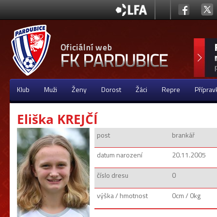
Klub
Muži
Ženy
Dorost
Žáci
Repre
Příprav
Eliška KREJČÍ
post
brankář
datum narození
20.11.2005
číslo dresu
0
výška / hmotnost
0cm / 0kg