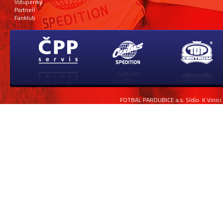
Vstupenky
Partneři
Fanklub
FOTBAL PARDUBICE a.s. Sídlo: K Vinici