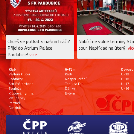
Chceš se potkat s našimi hráči?
Nabízíme volné termíny Sta
Přijď do Atrium Paláce
tour. Například na úterý!
víc
Pardubice!
více
Klub
A-Tým
Dorost
Vedení klubu
Kádr
U-19
Kontakty
Rozpis utkání
U-18
Stručná historie
Tabulka F:L
U-17
Soutěže
Články
U-16
Klubová hymna
B-tým
Vstupenky
Partneři
Fanklub