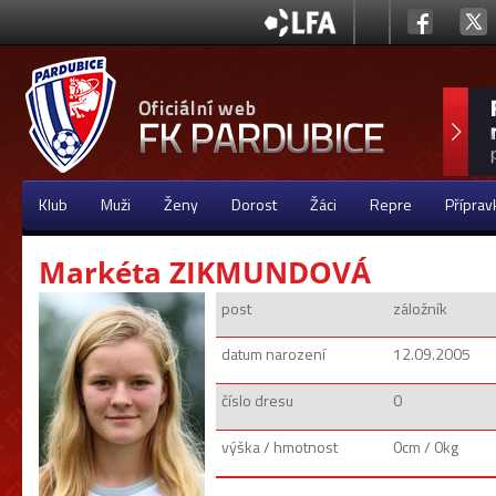
Klub
Muži
Ženy
Dorost
Žáci
Repre
Příprav
Markéta ZIKMUNDOVÁ
post
záložník
datum narození
12.09.2005
číslo dresu
0
výška / hmotnost
0cm / 0kg