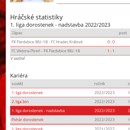
Hráčské statistiky
1. liga dorostenek - nadstavba 2022/2023
Zápas
post
FK Pardubice WU-18 - FC Hradec Králové
0 : 0
FC Viktoria Plzeň - FK Pardubice WU-18
1 : 1
V sezóně
Kariéra
soutěž
ročník
z
1. liga dorostenek
2022/2023
1
2. liga žen
2022/2023
1
1. liga dorostenek - nadstavba
2022/2023
2
Pohár dorostenek
2022/2023
1
1. liga dorostenek
2021/2022
1