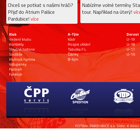
Chceš se potkat s našimi hráči?
Nabízíme volné termíny Sta
Přijď do Atrium Paláce
tour. Například na úterý!
víc
Pardubice!
více
Klub
A-Tým
Dorost
Vedení klubu
Kádr
U-19
Kontakty
Rozpis utkání
U-18
Stručná historie
Tabulka F:L
U-17
Soutěže
Články
U-16
Klubová hymna
B-tým
Vstupenky
Partneři
Fanklub
FOTBAL PARDUBICE a.s. Sídlo: K Vinici