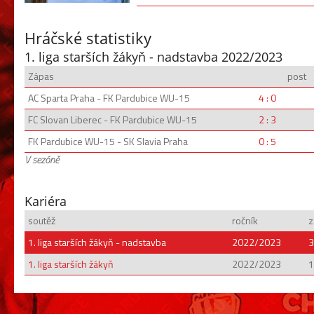
Hráčské statistiky
1. liga starších žákyň - nadstavba 2022/2023
Zápas
post
AC Sparta Praha - FK Pardubice WU-15
4 : 0
FC Slovan Liberec - FK Pardubice WU-15
2 : 3
FK Pardubice WU-15 - SK Slavia Praha
0 : 5
V sezóně
Kariéra
soutěž
ročník
z
1. liga starších žákyň - nadstavba
2022/2023
3
1. liga starších žákyň
2022/2023
1