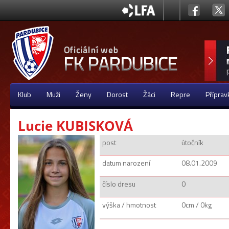
Klub
Muži
Ženy
Dorost
Žáci
Repre
Příprav
Lucie KUBISKOVÁ
post
útočník
datum narození
08.01.2009
číslo dresu
0
výška / hmotnost
0cm / 0kg