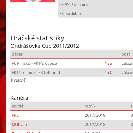
FK AS Pardubice
FK Pardubice
Hráčské statistiky
Ondrášovka Cup 2011/2012
Zápas
post
FC Hlinsko - FK Pardubice
1 : 5
záložn
FK Pardubice - FK Letohrad
1 : 0
záložn
V sezóně
Kariéra
soutěž
ročník
z
FNL
2017/2018
3
MOL cup
2017/2018
3