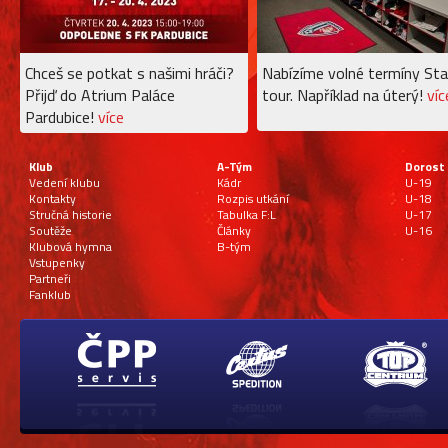
Chceš se potkat s našimi hráči?
Nabízíme volné termíny Sta
Přijď do Atrium Paláce
tour. Například na úterý!
víc
Pardubice!
více
Klub
A-Tým
Dorost
Vedení klubu
Kádr
U-19
Kontakty
Rozpis utkání
U-18
Stručná historie
Tabulka F:L
U-17
Soutěže
Články
U-16
Klubová hymna
B-tým
Vstupenky
Partneři
Fanklub