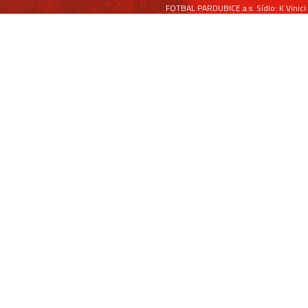
FOTBAL PARDUBICE a.s. Sídlo: K Vinici