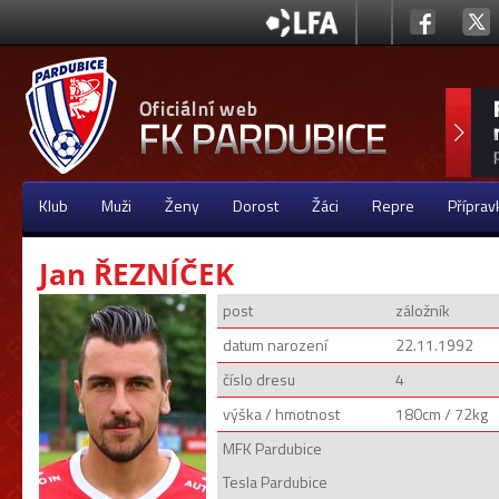
Klub
Muži
Ženy
Dorost
Žáci
Repre
Příprav
Jan ŘEZNÍČEK
post
záložník
datum narození
22.11.1992
číslo dresu
4
výška / hmotnost
180cm / 72kg
MFK Pardubice
Tesla Pardubice