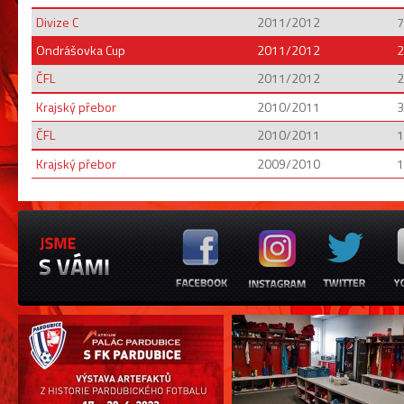
Divize C
2011/2012
7
Ondrášovka Cup
2011/2012
2
ČFL
2011/2012
2
Krajský přebor
2010/2011
3
ČFL
2010/2011
1
Krajský přebor
2009/2010
1