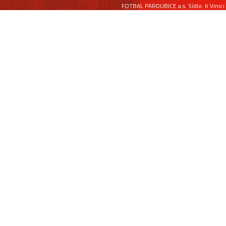
FOTBAL PARDUBICE a.s. Sídlo: K Vinici