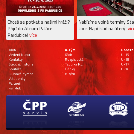
Chceš se potkat s našimi hráči?
Nabízíme volné termíny Sta
Přijď do Atrium Paláce
tour. Například na úterý!
víc
Pardubice!
více
Klub
A-Tým
Dorost
Vedení klubu
Kádr
U-19
Kontakty
Rozpis utkání
U-18
Stručná historie
Tabulka F:L
U-17
Soutěže
Články
U-16
Klubová hymna
B-tým
Vstupenky
Partneři
Fanklub