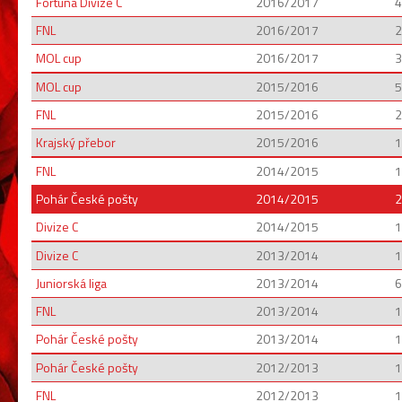
Fortuna Divize C
2016/2017
4
FNL
2016/2017
2
MOL cup
2016/2017
3
MOL cup
2015/2016
5
FNL
2015/2016
2
Krajský přebor
2015/2016
1
FNL
2014/2015
1
Pohár České pošty
2014/2015
2
Divize C
2014/2015
1
Divize C
2013/2014
1
Juniorská liga
2013/2014
6
FNL
2013/2014
1
Pohár České pošty
2013/2014
1
Pohár České pošty
2012/2013
1
FNL
2012/2013
1