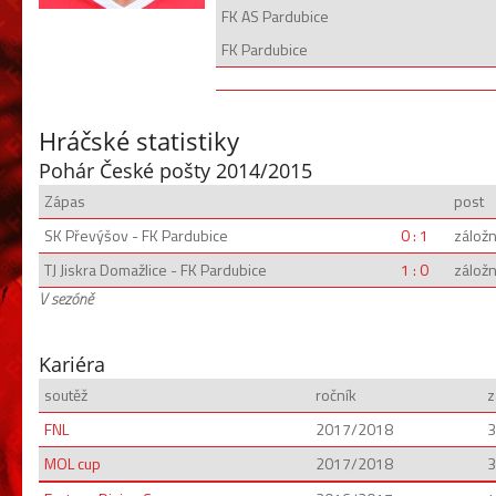
FK AS Pardubice
FK Pardubice
Hráčské statistiky
Pohár České pošty 2014/2015
Zápas
post
SK Převýšov - FK Pardubice
0 : 1
záložn
TJ Jiskra Domažlice - FK Pardubice
1 : 0
záložn
V sezóně
Kariéra
soutěž
ročník
z
FNL
2017/2018
3
MOL cup
2017/2018
3