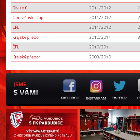
Divize C
2011/2012
7
Ondrášovka Cup
2011/2012
2
ČFL
2011/2012
2
Krajský přebor
2010/2011
3
ČFL
2010/2011
1
Krajský přebor
2009/2010
1