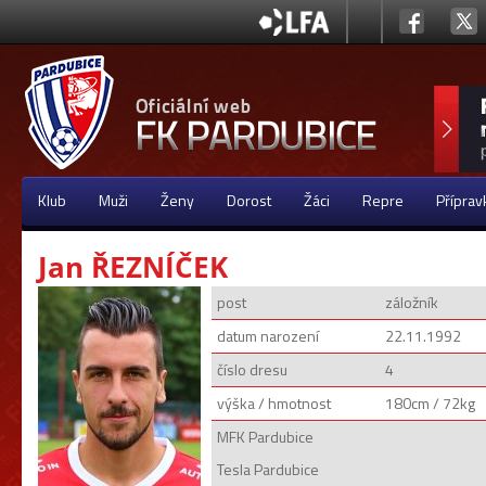
Klub
Muži
Ženy
Dorost
Žáci
Repre
Příprav
Jan ŘEZNÍČEK
post
záložník
datum narození
22.11.1992
číslo dresu
4
výška / hmotnost
180cm / 72kg
MFK Pardubice
Tesla Pardubice